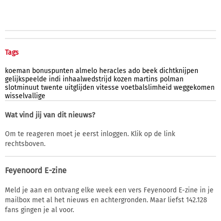
Tags
koeman
bonuspunten
almelo
heracles
ado
beek
dichtknijpen
gelijkspeelde
indi
inhaalwedstrijd
kozen
martins
polman
slotminuut
twente
uitglijden
vitesse
voetbalslimheid
weggekomen
wisselvallige
Wat vind jij van dit nieuws?
Om te reageren moet je eerst inloggen. Klik op de link
rechtsboven.
Feyenoord E-zine
Meld je aan en ontvang elke week een vers Feyenoord E-zine in je
mailbox met al het nieuws en achtergronden. Maar liefst 142.128
fans gingen je al voor.