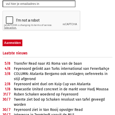
Laatste nieuws
5/
8
Transfer Read naar AS Roma van de baan
4/
8
Feyenoord gelinkt aan Turks international van Fenerbahçe
3/
8
COLUMN: Atalanta Bergamo ook verslagen; oefenreeks in
stijl afgerond
2/
8
Feyenoord wint duel om Kuip Cup van Atalanta
1/
8
Newcastle United concreet in de markt voor Hadj Moussa
31/
7
Ruben Schaken woedend op Feyenoord
30/
7
Twente ziet bod op Schaken resoluut van tafel geveegd
worden
30/
7
Feyenoord ziet in Van Rooij opvolger Read
30/
7
Interesse in Tengstedt vanuit de MLS