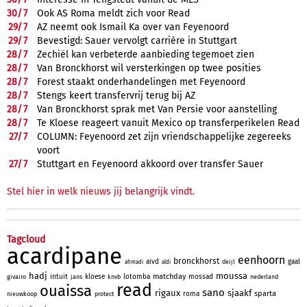
30/
7
Ook AS Roma meldt zich voor Read
29/
7
AZ neemt ook Ismail Ka over van Feyenoord
29/
7
Bevestigd: Sauer vervolgt carrière in Stuttgart
28/
7
Zechiël kan verbeterde aanbieding tegemoet zien
28/
7
Van Bronckhorst wil versterkingen op twee posities
28/
7
Forest staakt onderhandelingen met Feyenoord
28/
7
Stengs keert transfervrij terug bij AZ
28/
7
Van Bronckhorst sprak met Van Persie voor aanstelling
28/
7
Te Kloese reageert vanuit Mexico op transferperikelen Read
27/
7
COLUMN: Feyenoord zet zijn vriendschappelijke zegereeks
voort
27/
7
Stuttgart en Feyenoord akkoord over transfer Sauer
Stel hier in welk nieuws jij belangrijk vindt.
Tagcloud
acardipane
eenhoorn
bronckhorst
aivd
gaal
deijl
ahmadi
aldi
hadj
moussa
matchday
intuit
kloese
lotomba
mossad
givairo
jans
knvb
nederland
read
ouaissa
sano
rigaux
sjaakf
sparta
roma
nieuwkoop
protect