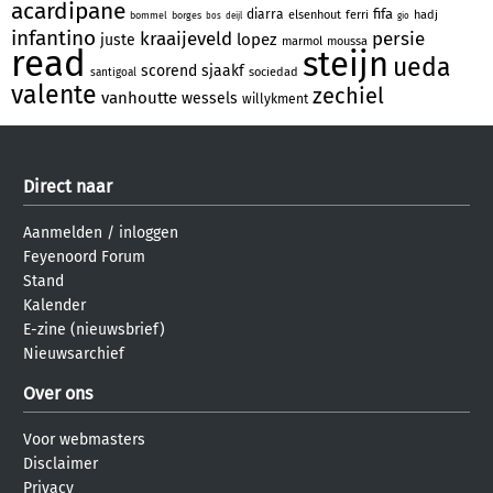
acardipane
fifa
diarra
elsenhout
ferri
hadj
bommel
borges
bos
deijl
gio
infantino
kraaijeveld
persie
lopez
juste
marmol
moussa
read
steijn
ueda
scorend
sjaakf
sociedad
santigoal
valente
zechiel
vanhoutte
wessels
willykment
Direct naar
Aanmelden
/
inloggen
Feyenoord Forum
Stand
Kalender
E-zine (nieuwsbrief)
Nieuwsarchief
Over ons
Voor webmasters
Disclaimer
Privacy