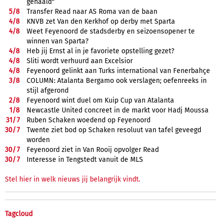
gehaald"
5/
8
Transfer Read naar AS Roma van de baan
4/
8
KNVB zet Van den Kerkhof op derby met Sparta
4/
8
Weet Feyenoord de stadsderby en seizoensopener te
winnen van Sparta?
4/
8
Heb jij Ernst al in je favoriete opstelling gezet?
4/
8
Sliti wordt verhuurd aan Excelsior
4/
8
Feyenoord gelinkt aan Turks international van Fenerbahçe
3/
8
COLUMN: Atalanta Bergamo ook verslagen; oefenreeks in
stijl afgerond
2/
8
Feyenoord wint duel om Kuip Cup van Atalanta
1/
8
Newcastle United concreet in de markt voor Hadj Moussa
31/
7
Ruben Schaken woedend op Feyenoord
30/
7
Twente ziet bod op Schaken resoluut van tafel geveegd
worden
30/
7
Feyenoord ziet in Van Rooij opvolger Read
30/
7
Interesse in Tengstedt vanuit de MLS
Stel hier in welk nieuws jij belangrijk vindt.
Tagcloud