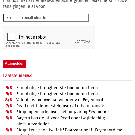
mailbox met al het nieuws en achtergronden. Maar liefst 142.828
fans gingen je al voor.
Laatste nieuws
9/
8
Fenerbahçe brengt eerste bod uit op Ueda
9/
8
Fenerbahçe brengt eerste bod uit op Ueda
8/
8
Valente is nieuwe aanvoerder van Feyenoord
7/
8
Read niet teleurgesteld over afketsen transfer
6/
8
Steijn openhartig over debuutjaar bij Feyenoord
6/
8
Bayern haakte af voor Read door twijfelachtig
blessureverleden
6/
8
Steijn kent geen twijfel: "Daarvoor heeft Feyenoord me