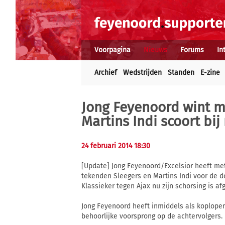
Voorpagina
Nieuws
Forums
In
Archief
Wedstrijden
Standen
E-zine
Jong Feyenoord wint me
Martins Indi scoort bij
24 februari 2014 18:30
[Update] Jong Feyenoord/Excelsior heeft me
tekenden Sleegers en Martins Indi voor de doe
Klassieker tegen Ajax nu zijn schorsing is 
Jong Feyenoord heeft inmiddels als koploper
behoorlijke voorsprong op de achtervolgers.