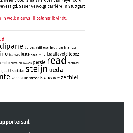
AZ neemt ook Ismail Ka over van Feyenoord
Bevestigd: Sauer vervolgt carrière in Stuttgart
r in welk nieuws jij belangrijk vindt.
ud
rdipane
fifa
borges
deijl
elsenhout
ferri
hadj
tino
kraaijeveld
lopez
juste
kasanwirjo
ivanusec
read
persie
rmol
moussa
nieuwkoop
santigoal
steijn
ueda
sjaakf
sociedad
nte
zechiel
vanhoutte
wessels
willykment
upporters.nl