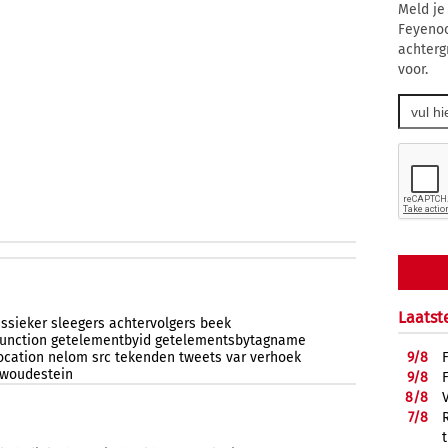
Meld je
Feyenoo
achterg
voor.
Laatst
assieker
sleegers
achtervolgers
beek
function
getelementbyid
getelementsbytagname
9/
8
ocation
nelom
src
tekenden
tweets
var
verhoek
woudestein
9/
8
8/
8
7/
8