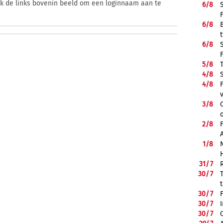
ik de links bovenin beeld om een loginnaam aan te
6/
8
6/
8
6/
8
5/
8
4/
8
4/
8
3/
8
2/
8
1/
8
31/
7
30/
7
30/
7
30/
7
30/
7