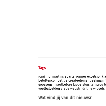
Tags
jong
indi
martins
sparta
vormer
excelsior
kl
beloftencompetitie
createelement
eekman
goossens
insertbefore
kippersluis
lamprou
l
voetbalvelden
vrede
wedstrijdritme
widgets
Wat vind jij van dit nieuws?