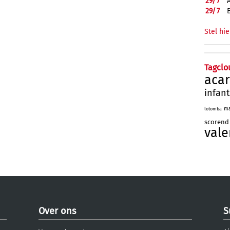
29/
7
29/
7
Stel hie
Tagclo
aca
infan
ma
lotomba
scorend
vale
Over ons
S