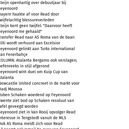
Steijn openhartig over debuutjaar bij
Feyenoord
Bayern haakte af voor Read door
twijfelachtig blessureverleden
Steijn kent geen twijfel: "Daarvoor heeft
Feyenoord me gehaald"
Transfer Read naar AS Roma van de baan
Sliti wordt verhuurd aan Excelsior
Feyenoord gelinkt aan Turks international
van Fenerbahçe
COLUMN: Atalanta Bergamo ook verslagen;
oefenreeks in stijl afgerond
Feyenoord wint duel om Kuip Cup van
Atalanta
Newcastle United concreet in de markt voor
Hadj Moussa
Ruben Schaken woedend op Feyenoord
Twente ziet bod op Schaken resoluut van
tafel geveegd worden
Feyenoord ziet in Van Rooij opvolger Read
Interesse in Tengstedt vanuit de MLS
Ook AS Roma meldt zich voor Read