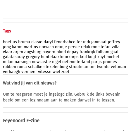
Tags
boetius
bruma
clasie
daryl
fenerbahce
fer
indi
janmaat
jeffrey
jong
karim
martins
norwich
oranje
persie
rekik
ron
stefan
villa
vlaar
arjen
augsburg
bayern
blind
depay
frankrijk
fulham
gaal
galatasaray
gregory
huntelaar
keurkorps
krul
kuijt
kuyt
michel
milan
narsingh
newcastle
nigel
oefeninterland
parijs
promes
robben
roma
schalke
stekelenburg
strootman
tim
twente
veltman
verhaegh
vermeer
vitesse
wiel
zoet
Wat vind jij van dit nieuws?
Om te reageren moet je ingelogd zijn. Gebruik de links bovenin
beeld om een loginnaam aan te maken danwel in te loggen.
Feyenoord E-zine