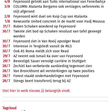
4/
8
Feyenoord gelinkt aan Turks international van Fenerbahçe
3/
8
COLUMN: Atalanta Bergamo ook verslagen; oefenreeks in
stijl afgerond
2/
8
Feyenoord wint duel om Kuip Cup van Atalanta
1/
8
Newcastle United concreet in de markt voor Hadj Moussa
31/
7
Ruben Schaken woedend op Feyenoord
30/
7
Twente ziet bod op Schaken resoluut van tafel geveegd
worden
30/
7
Feyenoord ziet in Van Rooij opvolger Read
30/
7
Interesse in Tengstedt vanuit de MLS
30/
7
Ook AS Roma meldt zich voor Read
29/
7
AZ neemt ook Ismail Ka over van Feyenoord
29/
7
Bevestigd: Sauer vervolgt carrière in Stuttgart
28/
7
Zechiël kan verbeterde aanbieding tegemoet zien
28/
7
Van Bronckhorst wil versterkingen op twee posities
28/
7
Forest staakt onderhandelingen met Feyenoord
28/
7
Stengs keert transfervrij terug bij AZ
Stel hier in welk nieuws jij belangrijk vindt.
Tagcloud