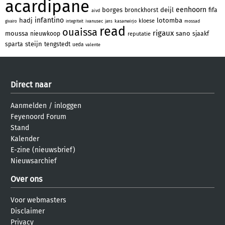
acardipane
eenhoorn
borges
deijl
bronckhorst
fifa
aivd
infantino
hadj
lotomba
kloese
ivanusec
kasanwirjo
mossad
givairo
integriteit
jans
read
ouaissa
rigaux
moussa
sano
nieuwkoop
sjaakf
reputatie
steijn
sparta
tengstedt
ueda
valente
Direct naar
Aanmelden
/
inloggen
Feyenoord Forum
Stand
Kalender
E-zine (nieuwsbrief)
Nieuwsarchief
Over ons
Voor webmasters
Disclaimer
Privacy