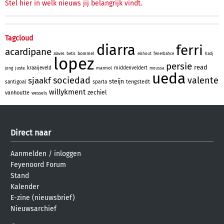
Stel hier in welk nieuws jij belangrijk vindt.
Tagcloud
diarra
ferri
acardipane
bommel
alaves
betis
elshout
fenerbahce
hadj
lopez
persie
read
kraaijeveld
middenveldert
juste
marmol
jong
moussa
ueda
sociedad
valente
sjaakf
steijn
tengstedt
santigoal
sparta
willykment
zechiel
vanhoutte
wessels
Direct naar
Aanmelden
/
inloggen
Feyenoord Forum
Stand
Kalender
E-zine (nieuwsbrief)
Nieuwsarchief