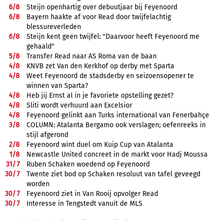
6/
8
Steijn openhartig over debuutjaar bij Feyenoord
6/
8
Bayern haakte af voor Read door twijfelachtig
blessureverleden
6/
8
Steijn kent geen twijfel: "Daarvoor heeft Feyenoord me
gehaald"
5/
8
Transfer Read naar AS Roma van de baan
4/
8
KNVB zet Van den Kerkhof op derby met Sparta
4/
8
Weet Feyenoord de stadsderby en seizoensopener te
winnen van Sparta?
4/
8
Heb jij Ernst al in je favoriete opstelling gezet?
4/
8
Sliti wordt verhuurd aan Excelsior
4/
8
Feyenoord gelinkt aan Turks international van Fenerbahçe
3/
8
COLUMN: Atalanta Bergamo ook verslagen; oefenreeks in
stijl afgerond
2/
8
Feyenoord wint duel om Kuip Cup van Atalanta
1/
8
Newcastle United concreet in de markt voor Hadj Moussa
31/
7
Ruben Schaken woedend op Feyenoord
30/
7
Twente ziet bod op Schaken resoluut van tafel geveegd
worden
30/
7
Feyenoord ziet in Van Rooij opvolger Read
30/
7
Interesse in Tengstedt vanuit de MLS