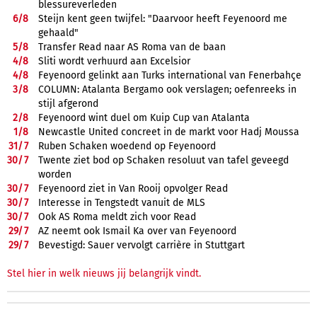
blessureverleden
6/
8
Steijn kent geen twijfel: "Daarvoor heeft Feyenoord me
gehaald"
5/
8
Transfer Read naar AS Roma van de baan
4/
8
Sliti wordt verhuurd aan Excelsior
4/
8
Feyenoord gelinkt aan Turks international van Fenerbahçe
3/
8
COLUMN: Atalanta Bergamo ook verslagen; oefenreeks in
stijl afgerond
2/
8
Feyenoord wint duel om Kuip Cup van Atalanta
1/
8
Newcastle United concreet in de markt voor Hadj Moussa
31/
7
Ruben Schaken woedend op Feyenoord
30/
7
Twente ziet bod op Schaken resoluut van tafel geveegd
worden
30/
7
Feyenoord ziet in Van Rooij opvolger Read
30/
7
Interesse in Tengstedt vanuit de MLS
30/
7
Ook AS Roma meldt zich voor Read
29/
7
AZ neemt ook Ismail Ka over van Feyenoord
29/
7
Bevestigd: Sauer vervolgt carrière in Stuttgart
Stel hier in welk nieuws jij belangrijk vindt.