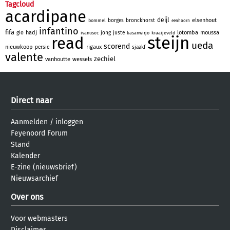
Tagcloud
acardipane
deijl
elsenhout
borges
bronckhorst
bommel
eenhoorn
infantino
fifa
hadj
lotomba
moussa
gio
jong
juste
ivanusec
kasanwirjo
kraaijeveld
steijn
read
ueda
scorend
nieuwkoop
rigaux
persie
sjaakf
valente
zechiel
vanhoutte
wessels
Direct naar
Aanmelden
/
inloggen
Feyenoord Forum
Stand
Kalender
E-zine (nieuwsbrief)
Nieuwsarchief
Over ons
Voor webmasters
Disclaimer