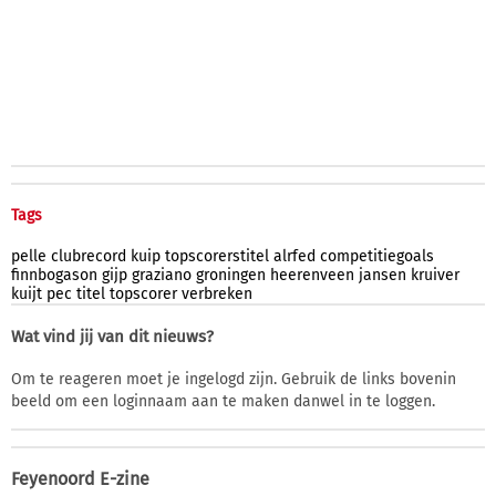
Tags
pelle
clubrecord
kuip
topscorerstitel
alrfed
competitiegoals
finnbogason
gijp
graziano
groningen
heerenveen
jansen
kruiver
kuijt
pec
titel
topscorer
verbreken
Wat vind jij van dit nieuws?
Om te reageren moet je ingelogd zijn. Gebruik de links bovenin
beeld om een loginnaam aan te maken danwel in te loggen.
Feyenoord E-zine