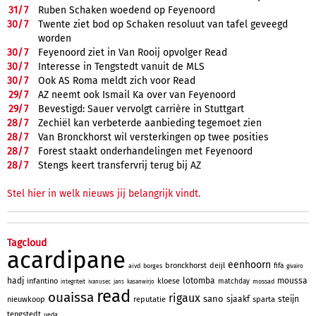
31/
7
Ruben Schaken woedend op Feyenoord
30/
7
Twente ziet bod op Schaken resoluut van tafel geveegd
worden
30/
7
Feyenoord ziet in Van Rooij opvolger Read
30/
7
Interesse in Tengstedt vanuit de MLS
30/
7
Ook AS Roma meldt zich voor Read
29/
7
AZ neemt ook Ismail Ka over van Feyenoord
29/
7
Bevestigd: Sauer vervolgt carrière in Stuttgart
28/
7
Zechiël kan verbeterde aanbieding tegemoet zien
28/
7
Van Bronckhorst wil versterkingen op twee posities
28/
7
Forest staakt onderhandelingen met Feyenoord
28/
7
Stengs keert transfervrij terug bij AZ
Stel hier in welk nieuws jij belangrijk vindt.
Tagcloud
acardipane
eenhoorn
bronckhorst
deijl
fifa
aivd
borges
givairo
hadj
lotomba
moussa
infantino
kloese
matchday
mossad
integriteit
ivanusec
jans
kasanwirjo
read
ouaissa
rigaux
sano
sjaakf
steijn
nieuwkoop
reputatie
sparta
tengstedt
ueda