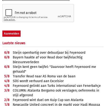
Laatste nieuws
6/
8
Steijn openhartig over debuutjaar bij Feyenoord
6/
8
Bayern haakte af voor Read door twijfelachtig
blessureverleden
6/
8
Steijn kent geen twijfel: "Daarvoor heeft Feyenoord me
gehaald"
5/
8
Transfer Read naar AS Roma van de baan
4/
8
Sliti wordt verhuurd aan Excelsior
4/
8
Feyenoord gelinkt aan Turks international van Fenerbahçe
3/
8
COLUMN: Atalanta Bergamo ook verslagen; oefenreeks in
stijl afgerond
2/
8
Feyenoord wint duel om Kuip Cup van Atalanta
1/
8
Newcastle United concreet in de markt voor Hadj Moussa