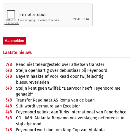
Laatste nieuws
7/
8
Read niet teleurgesteld over afketsen transfer
6/
8
Steijn openhartig over debuutjaar bij Feyenoord
6/
8
Bayern haakte af voor Read door twijfelachtig
blessureverleden
6/
8
Steijn kent geen twijfel: "Daarvoor heeft Feyenoord me
gehaald"
5/
8
Transfer Read naar AS Roma van de baan
4/
8
Sliti wordt verhuurd aan Excelsior
4/
8
Feyenoord gelinkt aan Turks international van Fenerbahçe
3/
8
COLUMN: Atalanta Bergamo ook verslagen; oefenreeks in
stijl afgerond
2/
8
Feyenoord wint duel om Kuip Cup van Atalanta