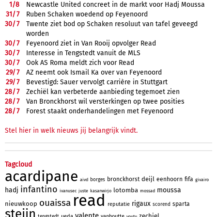
1/
8
Newcastle United concreet in de markt voor Hadj Moussa
31/
7
Ruben Schaken woedend op Feyenoord
30/
7
Twente ziet bod op Schaken resoluut van tafel geveegd
worden
30/
7
Feyenoord ziet in Van Rooij opvolger Read
30/
7
Interesse in Tengstedt vanuit de MLS
30/
7
Ook AS Roma meldt zich voor Read
29/
7
AZ neemt ook Ismail Ka over van Feyenoord
29/
7
Bevestigd: Sauer vervolgt carrière in Stuttgart
28/
7
Zechiël kan verbeterde aanbieding tegemoet zien
28/
7
Van Bronckhorst wil versterkingen op twee posities
28/
7
Forest staakt onderhandelingen met Feyenoord
Stel hier in welk nieuws jij belangrijk vindt.
Tagcloud
acardipane
deijl
bronckhorst
eenhoorn
fifa
borges
aivd
givairo
infantino
hadj
moussa
lotomba
ivanusec
juste
kasanwirjo
mossad
read
ouaissa
rigaux
nieuwkoop
sparta
reputatie
scorend
steijn
valente
zechiel
ueda
vanhoutte
tengstedt
youtu