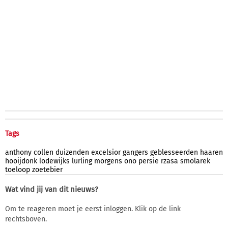
Tags
anthony
collen
duizenden
excelsior
gangers
geblesseerden
haaren
hooijdonk
lodewijks
lurling
morgens
ono
persie
rzasa
smolarek
toeloop
zoetebier
Wat vind jij van dit nieuws?
Om te reageren moet je eerst inloggen. Klik op de link
rechtsboven.