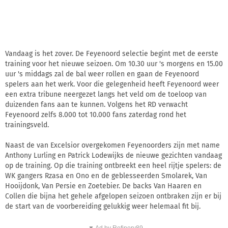
Vandaag is het zover. De Feyenoord selectie begint met de eerste
training voor het nieuwe seizoen. Om 10.30 uur 's morgens en 15.00
uur 's middags zal de bal weer rollen en gaan de Feyenoord
spelers aan het werk. Voor die gelegenheid heeft Feyenoord weer
een extra tribune neergezet langs het veld om de toeloop van
duizenden fans aan te kunnen. Volgens het RD verwacht
Feyenoord zelfs 8.000 tot 10.000 fans zaterdag rond het
trainingsveld.
Naast de van Excelsior overgekomen Feyenoorders zijn met name
Anthony Lurling en Patrick Lodewijks de nieuwe gezichten vandaag
op de training. Op die training ontbreekt een heel rijtje spelers: de
WK gangers Rzasa en Ono en de geblesseerden Smolarek, Van
Hooijdonk, Van Persie en Zoetebier. De backs Van Haaren en
Collen die bijna het gehele afgelopen seizoen ontbraken zijn er bij
de start van de voorbereiding gelukkig weer helemaal fit bij.
▼ Ad by Refinery89