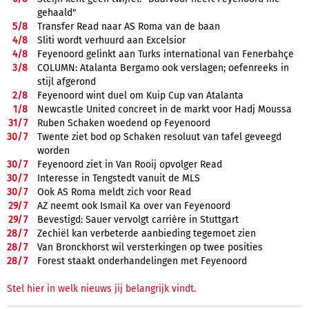
gehaald"
5/
8
Transfer Read naar AS Roma van de baan
4/
8
Sliti wordt verhuurd aan Excelsior
4/
8
Feyenoord gelinkt aan Turks international van Fenerbahçe
3/
8
COLUMN: Atalanta Bergamo ook verslagen; oefenreeks in
stijl afgerond
2/
8
Feyenoord wint duel om Kuip Cup van Atalanta
1/
8
Newcastle United concreet in de markt voor Hadj Moussa
31/
7
Ruben Schaken woedend op Feyenoord
30/
7
Twente ziet bod op Schaken resoluut van tafel geveegd
worden
30/
7
Feyenoord ziet in Van Rooij opvolger Read
30/
7
Interesse in Tengstedt vanuit de MLS
30/
7
Ook AS Roma meldt zich voor Read
29/
7
AZ neemt ook Ismail Ka over van Feyenoord
29/
7
Bevestigd: Sauer vervolgt carrière in Stuttgart
28/
7
Zechiël kan verbeterde aanbieding tegemoet zien
28/
7
Van Bronckhorst wil versterkingen op twee posities
28/
7
Forest staakt onderhandelingen met Feyenoord
Stel hier in welk nieuws jij belangrijk vindt.