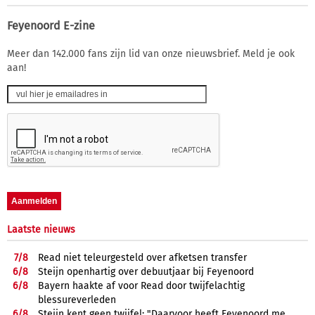
Feyenoord E-zine
Meer dan 142.000 fans zijn lid van onze nieuwsbrief. Meld je ook
aan!
Laatste nieuws
7/
8
Read niet teleurgesteld over afketsen transfer
6/
8
Steijn openhartig over debuutjaar bij Feyenoord
6/
8
Bayern haakte af voor Read door twijfelachtig
blessureverleden
6/
8
Steijn kent geen twijfel: "Daarvoor heeft Feyenoord me