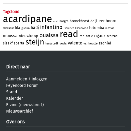
Tagcloud
acardipane
eenhoorn
bronckhorst
deijl
borges
aivd
infantino
hadj
lotomba
fifa
givairo
ivanusec
kasanwirjo
mossad
elsenhout
read
ouaissa
moussa
rigaux
nieuwkoop
reputatie
scorend
steijn
valente
zechiel
sjaakf
sparta
ueda
vanhoutte
tengstedt
Direct naar
Aanmelden
/
inloggen
Feyenoord Forum
Stand
Kalender
E-zine (nieuwsbrief)
Nieuwsarchief
Over ons