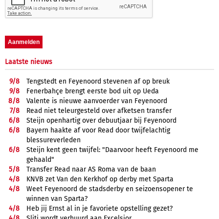
Laatste nieuws
9/
8
Tengstedt en Feyenoord stevenen af op breuk
9/
8
Fenerbahçe brengt eerste bod uit op Ueda
8/
8
Valente is nieuwe aanvoerder van Feyenoord
7/
8
Read niet teleurgesteld over afketsen transfer
6/
8
Steijn openhartig over debuutjaar bij Feyenoord
6/
8
Bayern haakte af voor Read door twijfelachtig
blessureverleden
6/
8
Steijn kent geen twijfel: "Daarvoor heeft Feyenoord me
gehaald"
5/
8
Transfer Read naar AS Roma van de baan
4/
8
KNVB zet Van den Kerkhof op derby met Sparta
4/
8
Weet Feyenoord de stadsderby en seizoensopener te
winnen van Sparta?
4/
8
Heb jij Ernst al in je favoriete opstelling gezet?
4/
8
Sliti wordt verhuurd aan Excelsior