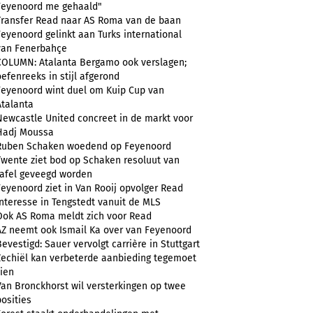
Feyenoord me gehaald"
Transfer Read naar AS Roma van de baan
Feyenoord gelinkt aan Turks international
van Fenerbahçe
COLUMN: Atalanta Bergamo ook verslagen;
oefenreeks in stijl afgerond
Feyenoord wint duel om Kuip Cup van
Atalanta
Newcastle United concreet in de markt voor
Hadj Moussa
Ruben Schaken woedend op Feyenoord
Twente ziet bod op Schaken resoluut van
tafel geveegd worden
Feyenoord ziet in Van Rooij opvolger Read
Interesse in Tengstedt vanuit de MLS
Ook AS Roma meldt zich voor Read
AZ neemt ook Ismail Ka over van Feyenoord
Bevestigd: Sauer vervolgt carrière in Stuttgart
Zechiël kan verbeterde aanbieding tegemoet
zien
Van Bronckhorst wil versterkingen op twee
posities