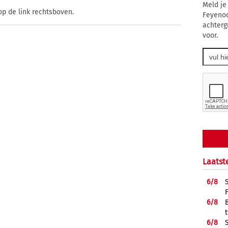
Meld je
op de link rechtsboven.
Feyenoo
achterg
voor.
Laatst
6/
8
6/
8
6/
8