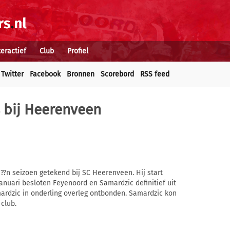
teractief
Club
Profiel
Twitter
Facebook
Bronnen
Scorebord
RSS feed
s bij Heerenveen
??n seizoen getekend bij SC Heerenveen. Hij start
januari besloten Feyenoord en Samardzic definitief uit
ardzic in onderling overleg ontbonden. Samardzic kon
club.