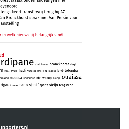
Forest staakt onderhandelingen met
Feyenoord
Stengs keert transfervrij terug bij AZ
Van Bronckhorst sprak met Van Persie voor
aanstelling
r in welk nieuws jij belangrijk vindt.
ud
ardipane
bronckhorst
deijl
aivd
borges
rn
hadj
lotomba
knvb
gaal
kloese
givairo
ivanusec
jans
jong
ouaissa
moussa
nieuwkoop
mossad
nederland
oranje
rigaux
sano
sjaakf
steijn
tengstedt
sparta
roma
upporters.nl