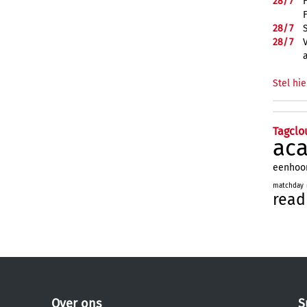
28/
7
28/
7
28/
7
Stel hie
Tagclo
ac
eenhoo
matchday
read
Over ons
S