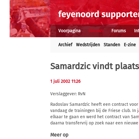
Voorpagina
Nieuws
Forums
In
Archief
Wedstrijden
Standen
E-zine
Samardzic vindt plaat
1 juli 2002 11:26
Verslaggever: RvN
Radoslav Samardzic heeft een contract voor 
vandaag de trainingen bij de Friese club. In 
elkaar te gaan en werd het contract van Sam
daarna transfervrij op zoek naar een nieuwe 
Meer op