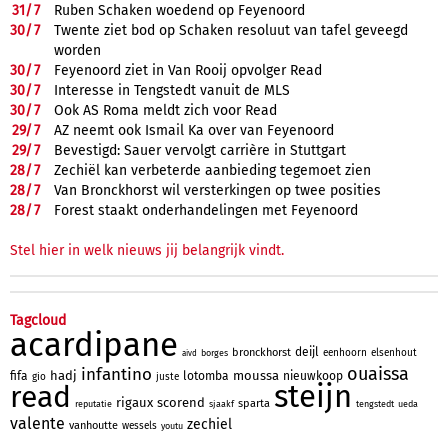
31/
7
Ruben Schaken woedend op Feyenoord
30/
7
Twente ziet bod op Schaken resoluut van tafel geveegd
worden
30/
7
Feyenoord ziet in Van Rooij opvolger Read
30/
7
Interesse in Tengstedt vanuit de MLS
30/
7
Ook AS Roma meldt zich voor Read
29/
7
AZ neemt ook Ismail Ka over van Feyenoord
29/
7
Bevestigd: Sauer vervolgt carrière in Stuttgart
28/
7
Zechiël kan verbeterde aanbieding tegemoet zien
28/
7
Van Bronckhorst wil versterkingen op twee posities
28/
7
Forest staakt onderhandelingen met Feyenoord
Stel hier in welk nieuws jij belangrijk vindt.
Tagcloud
acardipane
deijl
bronckhorst
eenhoorn
elsenhout
borges
aivd
ouaissa
infantino
hadj
moussa
fifa
lotomba
nieuwkoop
gio
juste
steijn
read
rigaux
scorend
sparta
reputatie
sjaakf
tengstedt
ueda
valente
zechiel
vanhoutte
wessels
youtu