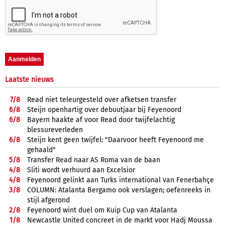
Laatste nieuws
7/
8
Read niet teleurgesteld over afketsen transfer
6/
8
Steijn openhartig over debuutjaar bij Feyenoord
6/
8
Bayern haakte af voor Read door twijfelachtig
blessureverleden
6/
8
Steijn kent geen twijfel: "Daarvoor heeft Feyenoord me
gehaald"
5/
8
Transfer Read naar AS Roma van de baan
4/
8
Sliti wordt verhuurd aan Excelsior
4/
8
Feyenoord gelinkt aan Turks international van Fenerbahçe
3/
8
COLUMN: Atalanta Bergamo ook verslagen; oefenreeks in
stijl afgerond
2/
8
Feyenoord wint duel om Kuip Cup van Atalanta
1/
8
Newcastle United concreet in de markt voor Hadj Moussa