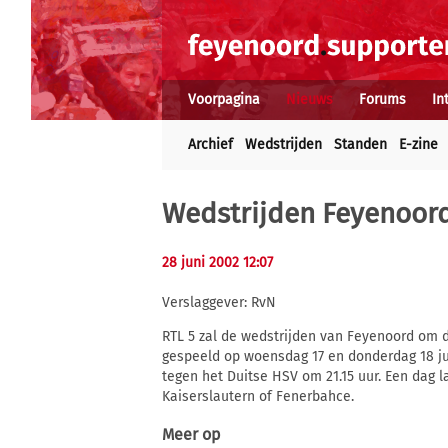
Voorpagina
Nieuws
Forums
In
Archief
Wedstrijden
Standen
E-zine
Wedstrijden Feyenoord
28 juni 2002 12:07
Verslaggever: RvN
RTL 5 zal de wedstrijden van Feyenoord om 
gespeeld op woensdag 17 en donderdag 18 ju
tegen het Duitse HSV om 21.15 uur. Een dag l
Kaiserslautern of Fenerbahce.
Meer op