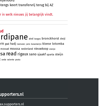
Feyenoord
Stengs keert transfervrij terug bij AZ
r in welk nieuws jij belangrijk vindt.
ud
ardipane
bronckhorst
deijl
aivd
borges
orn
lotomba
hadj
kloese
gaal
ivanusec
jans
kasanwirjo
moussa
nieuwkoop
nederland
mossad
oranje
read
ssa
rigaux
sano
sjaakf
steijn
sparta
t
ueda
valente
youtu
upporters.nl
ax.supporters.nl