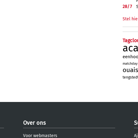
28/
7
Stel hie
Tagclo
ac
eenho
matchday
ouai
tengsted
Over ons
S
Voor webmasters
Aj