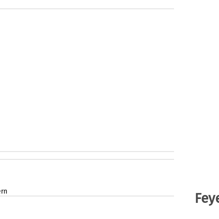
ern
Fey