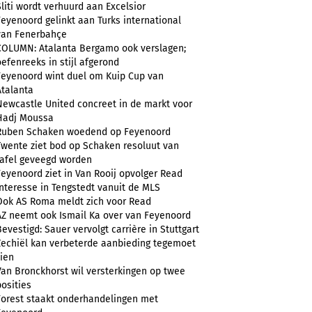
Sliti wordt verhuurd aan Excelsior
Feyenoord gelinkt aan Turks international
van Fenerbahçe
COLUMN: Atalanta Bergamo ook verslagen;
oefenreeks in stijl afgerond
Feyenoord wint duel om Kuip Cup van
Atalanta
Newcastle United concreet in de markt voor
Hadj Moussa
Ruben Schaken woedend op Feyenoord
Twente ziet bod op Schaken resoluut van
tafel geveegd worden
Feyenoord ziet in Van Rooij opvolger Read
Interesse in Tengstedt vanuit de MLS
Ook AS Roma meldt zich voor Read
AZ neemt ook Ismail Ka over van Feyenoord
Bevestigd: Sauer vervolgt carrière in Stuttgart
Zechiël kan verbeterde aanbieding tegemoet
zien
Van Bronckhorst wil versterkingen op twee
posities
Forest staakt onderhandelingen met