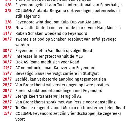
4/
8
Feyenoord gelinkt aan Turks international van Fenerbahçe
3/
8
COLUMN: Atalanta Bergamo ook verslagen; oefenreeks in
stijl afgerond
2/
8
Feyenoord wint duel om Kuip Cup van Atalanta
1/
8
Newcastle United concreet in de markt voor Hadj Moussa
31/
7
Ruben Schaken woedend op Feyenoord
30/
7
Twente ziet bod op Schaken resoluut van tafel geveegd
worden
30/
7
Feyenoord ziet in Van Rooij opvolger Read
30/
7
Interesse in Tengstedt vanuit de MLS
30/
7
Ook AS Roma meldt zich voor Read
29/
7
AZ neemt ook Ismail Ka over van Feyenoord
29/
7
Bevestigd: Sauer vervolgt carrière in Stuttgart
28/
7
Zechiël kan verbeterde aanbieding tegemoet zien
28/
7
Van Bronckhorst wil versterkingen op twee posities
28/
7
Forest staakt onderhandelingen met Feyenoord
28/
7
Stengs keert transfervrij terug bij AZ
28/
7
Van Bronckhorst sprak met Van Persie voor aanstelling
28/
7
Te Kloese reageert vanuit Mexico op transferperikelen Read
27/
7
COLUMN: Feyenoord zet zijn vriendschappelijke zegereeks
voort