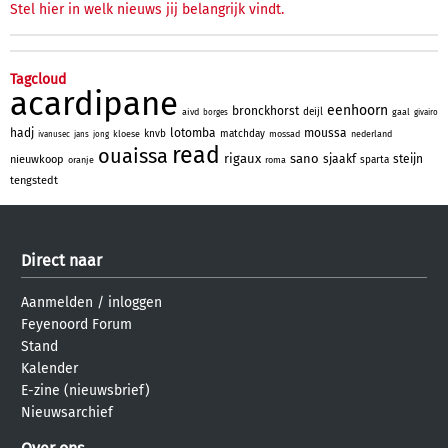
Stel hier in welk nieuws jij belangrijk vindt.
Tagcloud
acardipane
eenhoorn
bronckhorst
deijl
aivd
gaal
borges
givairo
hadj
lotomba
moussa
knvb
matchday
kloese
mossad
nederland
ivanusec
jans
jong
read
ouaissa
rigaux
sano
sjaakf
steijn
nieuwkoop
sparta
oranje
roma
tengstedt
Direct naar
Aanmelden
/
inloggen
Feyenoord Forum
Stand
Kalender
E-zine (nieuwsbrief)
Nieuwsarchief