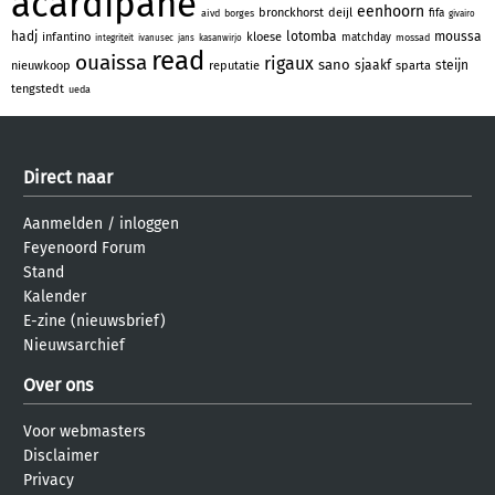
acardipane
eenhoorn
bronckhorst
deijl
fifa
aivd
borges
givairo
hadj
lotomba
moussa
infantino
kloese
matchday
mossad
integriteit
ivanusec
jans
kasanwirjo
read
ouaissa
rigaux
sano
sjaakf
steijn
nieuwkoop
reputatie
sparta
tengstedt
ueda
Direct naar
Aanmelden
/
inloggen
Feyenoord Forum
Stand
Kalender
E-zine (nieuwsbrief)
Nieuwsarchief
Over ons
Voor webmasters
Disclaimer
Privacy