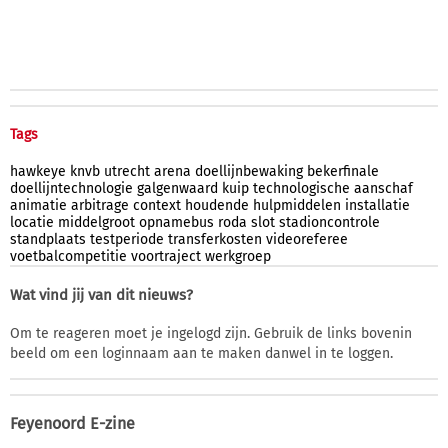
Tags
hawkeye
knvb
utrecht
arena
doellijnbewaking
bekerfinale
doellijntechnologie
galgenwaard
kuip
technologische
aanschaf
animatie
arbitrage
context
houdende
hulpmiddelen
installatie
locatie
middelgroot
opnamebus
roda
slot
stadioncontrole
standplaats
testperiode
transferkosten
videoreferee
voetbalcompetitie
voortraject
werkgroep
Wat vind jij van dit nieuws?
Om te reageren moet je ingelogd zijn. Gebruik de links bovenin
beeld om een loginnaam aan te maken danwel in te loggen.
Feyenoord E-zine