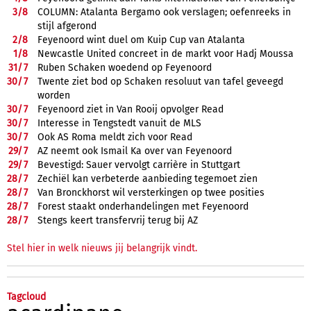
3/
8
COLUMN: Atalanta Bergamo ook verslagen; oefenreeks in
stijl afgerond
2/
8
Feyenoord wint duel om Kuip Cup van Atalanta
1/
8
Newcastle United concreet in de markt voor Hadj Moussa
31/
7
Ruben Schaken woedend op Feyenoord
30/
7
Twente ziet bod op Schaken resoluut van tafel geveegd
worden
30/
7
Feyenoord ziet in Van Rooij opvolger Read
30/
7
Interesse in Tengstedt vanuit de MLS
30/
7
Ook AS Roma meldt zich voor Read
29/
7
AZ neemt ook Ismail Ka over van Feyenoord
29/
7
Bevestigd: Sauer vervolgt carrière in Stuttgart
28/
7
Zechiël kan verbeterde aanbieding tegemoet zien
28/
7
Van Bronckhorst wil versterkingen op twee posities
28/
7
Forest staakt onderhandelingen met Feyenoord
28/
7
Stengs keert transfervrij terug bij AZ
Stel hier in welk nieuws jij belangrijk vindt.
Tagcloud