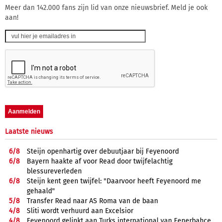
Meer dan 142.000 fans zijn lid van onze nieuwsbrief. Meld je ook
aan!
Laatste nieuws
6/
8
Steijn openhartig over debuutjaar bij Feyenoord
6/
8
Bayern haakte af voor Read door twijfelachtig
blessureverleden
6/
8
Steijn kent geen twijfel: "Daarvoor heeft Feyenoord me
gehaald"
5/
8
Transfer Read naar AS Roma van de baan
4/
8
Sliti wordt verhuurd aan Excelsior
4/
8
Feyenoord gelinkt aan Turks international van Fenerbahçe