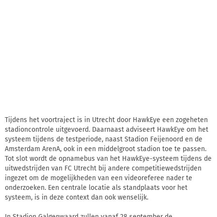
Tijdens het voortraject is in Utrecht door HawkEye een zogeheten
stadioncontrole uitgevoerd. Daarnaast adviseert HawkEye om het
systeem tijdens de testperiode, naast Stadion Feijenoord en de
Amsterdam ArenA, ook in een middelgroot stadion toe te passen.
Tot slot wordt de opnamebus van het HawkEye-systeem tijdens de
uitwedstrijden van FC Utrecht bij andere competitiewedstrijden
ingezet om de mogelijkheden van een videoreferee nader te
onderzoeken. Een centrale locatie als standplaats voor het
systeem, is in deze context dan ook wenselijk.
In Stadion Galgenwaard zullen vanaf 28 september de