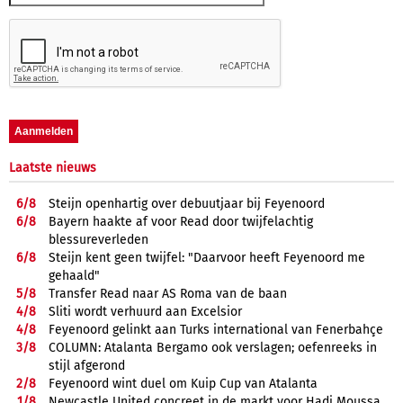
Laatste nieuws
6/
8
Steijn openhartig over debuutjaar bij Feyenoord
6/
8
Bayern haakte af voor Read door twijfelachtig
blessureverleden
6/
8
Steijn kent geen twijfel: "Daarvoor heeft Feyenoord me
gehaald"
5/
8
Transfer Read naar AS Roma van de baan
4/
8
Sliti wordt verhuurd aan Excelsior
4/
8
Feyenoord gelinkt aan Turks international van Fenerbahçe
3/
8
COLUMN: Atalanta Bergamo ook verslagen; oefenreeks in
stijl afgerond
2/
8
Feyenoord wint duel om Kuip Cup van Atalanta
1/
8
Newcastle United concreet in de markt voor Hadj Moussa