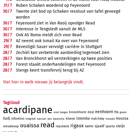
31/
7
Ruben Schaken woedend op Feyenoord
30/
7
Twente ziet bod op Schaken resoluut van tafel geveegd
worden
30/
7
Feyenoord ziet in Van Rooij opvolger Read
30/
7
Interesse in Tengstedt vanuit de MLS
30/
7
Ook AS Roma meldt zich voor Read
29/
7
AZ neemt ook Ismail Ka over van Feyenoord
29/
7
Bevestigd: Sauer vervolgt carrière in Stuttgart
28/
7
Zechiël kan verbeterde aanbieding tegemoet zien
28/
7
Van Bronckhorst wil versterkingen op twee posities
28/
7
Forest staakt onderhandelingen met Feyenoord
28/
7
Stengs keert transfervrij terug bij AZ
Stel hier in welk nieuws jij belangrijk vindt.
Tagcloud
acardipane
eenhoorn
bronckhorst
deijl
fifa
aivd
borges
givairo
hadj
lotomba
moussa
infantino
kloese
matchday
mossad
integriteit
ivanusec
jans
kasanwirjo
read
ouaissa
rigaux
sano
sjaakf
steijn
nieuwkoop
reputatie
sparta