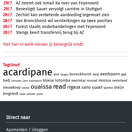
29/
7
AZ neemt ook Ismail Ka over van Feyenoord
29/
7
Bevestigd: Sauer vervolgt carrière in Stuttgart
28/
7
Zechiël kan verbeterde aanbieding tegemoet zien
28/
7
Van Bronckhorst wil versterkingen op twee posities
28/
7
Forest staakt onderhandelingen met Feyenoord
28/
7
Stengs keert transfervrij terug bij AZ
Stel hier in welk nieuws jij belangrijk vindt.
Tagcloud
acardipane
eenhoorn
bronckhorst
deijl
aivd
gaal
borges
lotomba
hadj
kloese
moussa
matchday
nederland
mossad
ivanusec
jans
kasanwirjo
read
ouaissa
rigaux
sano
sjaakf
steijn
nieuwkoop
sparta
oranje
tengstedt
ueda
valente
youtu
Direct naar
Aanmelden
/
inloggen