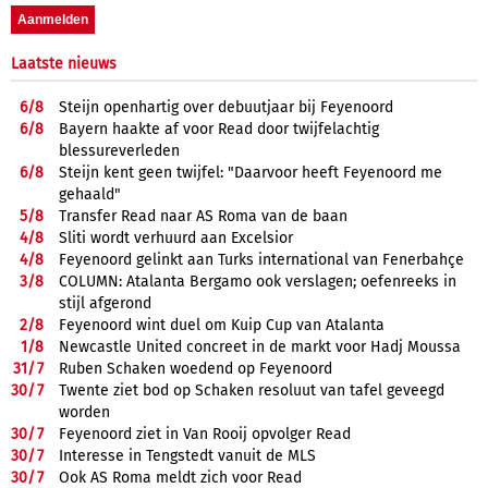
Laatste nieuws
6/
8
Steijn openhartig over debuutjaar bij Feyenoord
6/
8
Bayern haakte af voor Read door twijfelachtig
blessureverleden
6/
8
Steijn kent geen twijfel: "Daarvoor heeft Feyenoord me
gehaald"
5/
8
Transfer Read naar AS Roma van de baan
4/
8
Sliti wordt verhuurd aan Excelsior
4/
8
Feyenoord gelinkt aan Turks international van Fenerbahçe
3/
8
COLUMN: Atalanta Bergamo ook verslagen; oefenreeks in
stijl afgerond
2/
8
Feyenoord wint duel om Kuip Cup van Atalanta
1/
8
Newcastle United concreet in de markt voor Hadj Moussa
31/
7
Ruben Schaken woedend op Feyenoord
30/
7
Twente ziet bod op Schaken resoluut van tafel geveegd
worden
30/
7
Feyenoord ziet in Van Rooij opvolger Read
30/
7
Interesse in Tengstedt vanuit de MLS
30/
7
Ook AS Roma meldt zich voor Read