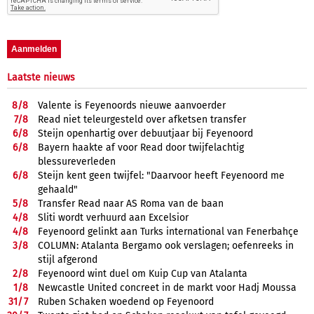
Laatste nieuws
8/
8
Valente is Feyenoords nieuwe aanvoerder
7/
8
Read niet teleurgesteld over afketsen transfer
6/
8
Steijn openhartig over debuutjaar bij Feyenoord
6/
8
Bayern haakte af voor Read door twijfelachtig
blessureverleden
6/
8
Steijn kent geen twijfel: "Daarvoor heeft Feyenoord me
gehaald"
5/
8
Transfer Read naar AS Roma van de baan
4/
8
Sliti wordt verhuurd aan Excelsior
4/
8
Feyenoord gelinkt aan Turks international van Fenerbahçe
3/
8
COLUMN: Atalanta Bergamo ook verslagen; oefenreeks in
stijl afgerond
2/
8
Feyenoord wint duel om Kuip Cup van Atalanta
1/
8
Newcastle United concreet in de markt voor Hadj Moussa
31/
7
Ruben Schaken woedend op Feyenoord