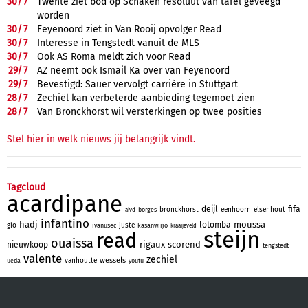
30/
7
Twente ziet bod op Schaken resoluut van tafel geveegd
worden
30/
7
Feyenoord ziet in Van Rooij opvolger Read
30/
7
Interesse in Tengstedt vanuit de MLS
30/
7
Ook AS Roma meldt zich voor Read
29/
7
AZ neemt ook Ismail Ka over van Feyenoord
29/
7
Bevestigd: Sauer vervolgt carrière in Stuttgart
28/
7
Zechiël kan verbeterde aanbieding tegemoet zien
28/
7
Van Bronckhorst wil versterkingen op twee posities
Stel hier in welk nieuws jij belangrijk vindt.
Tagcloud
acardipane
deijl
fifa
bronckhorst
eenhoorn
elsenhout
borges
aivd
infantino
hadj
moussa
lotomba
gio
juste
ivanusec
kasanwirjo
kraaijeveld
steijn
read
ouaissa
rigaux
scorend
nieuwkoop
tengstedt
valente
zechiel
wessels
vanhoutte
ueda
youtu