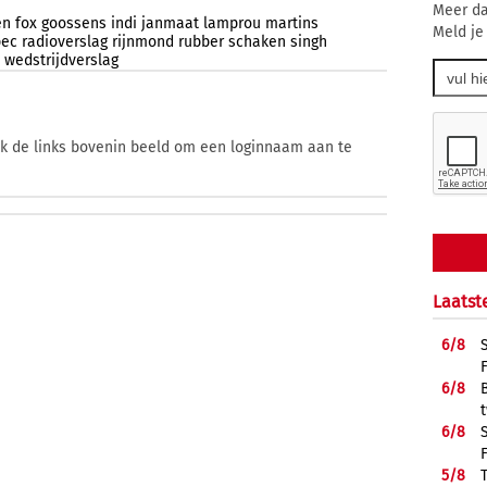
Meer da
en
fox
goossens
indi
janmaat
lamprou
martins
Meld je
pec
radioverslag
rijnmond
rubber
schaken
singh
wedstrijdverslag
ik de links bovenin beeld om een loginnaam aan te
Laatst
6/
8
6/
8
6/
8
5/
8