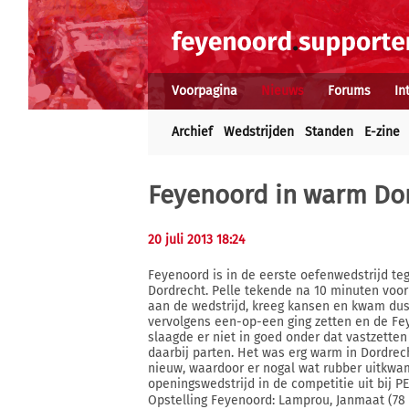
Voorpagina
Nieuws
Forums
In
Archief
Wedstrijden
Standen
E-zine
Feyenoord in warm Dord
20 juli 2013 18:24
Feyenoord is in de eerste oefenwedstrijd teg
Dordrecht. Pelle tekende na 10 minuten voor
aan de wedstrijd, kreeg kansen en kwam dus
vervolgens een-op-een ging zetten en de Fe
slaagde er niet in goed onder dat vastzette
daarbij parten. Het was erg warm in Dordrec
nieuw, waardoor er nogal wat rubber uitkwam
openingswedstrijd in de competitie uit bij P
Opstelling Feyenoord: Lamprou, Janmaat (78 V