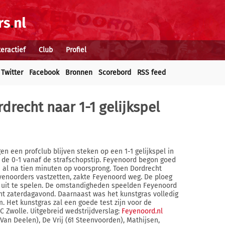
teractief
Club
Profiel
Twitter
Facebook
Bronnen
Scorebord
RSS feed
recht naar 1-1 gelijkspel
en een profclub blijven steken op een 1-1 gelijkspel in
 de 0-1 vanaf de strafschopstip. Feyenoord begon goed
 al na tien minuten op voorsprong. Toen Dordrecht
yenoorders vastzetten, zakte Feyenoord weg. De ploeg
n uit te spelen. De omstandigheden speelden Feyenoord
ht zaterdagavond. Daarnaast was het kunstgras volledig
. Het kunstgras zal een goede test zijn voor de
EC Zwolle. Uitgebreid wedstrijdverslag:
Feyenoord.nl
an Deelen), De Vrij (61 Steenvoorden), Mathijsen,