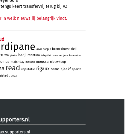
Feyenoord
Stengs keert transfervrij terug bij AZ
r in welk nieuws jij belangrijk vindt.
ud
ardipane
bronckhorst
deijl
aivd
borges
rn
hadj
infantino
fifa
givairo
integriteit
ivanusec
jans
kasanwirjo
tomba
moussa
nieuwkoop
matchday
mossad
read
sa
rigaux
sano
sjaakf
reputatie
sparta
gstedt
ueda
upporters.nl
ax.supporters.nl