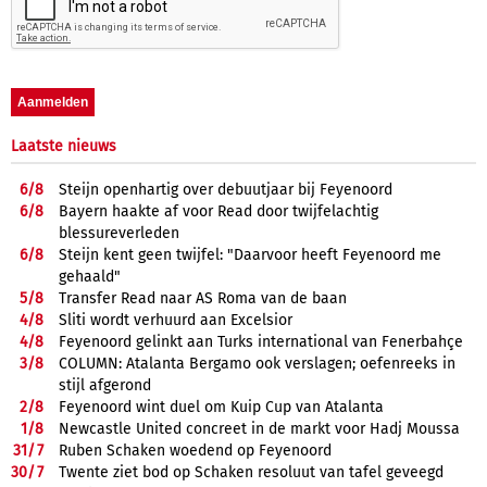
Laatste nieuws
6/
8
Steijn openhartig over debuutjaar bij Feyenoord
6/
8
Bayern haakte af voor Read door twijfelachtig
blessureverleden
6/
8
Steijn kent geen twijfel: "Daarvoor heeft Feyenoord me
gehaald"
5/
8
Transfer Read naar AS Roma van de baan
4/
8
Sliti wordt verhuurd aan Excelsior
4/
8
Feyenoord gelinkt aan Turks international van Fenerbahçe
3/
8
COLUMN: Atalanta Bergamo ook verslagen; oefenreeks in
stijl afgerond
2/
8
Feyenoord wint duel om Kuip Cup van Atalanta
1/
8
Newcastle United concreet in de markt voor Hadj Moussa
31/
7
Ruben Schaken woedend op Feyenoord
30/
7
Twente ziet bod op Schaken resoluut van tafel geveegd