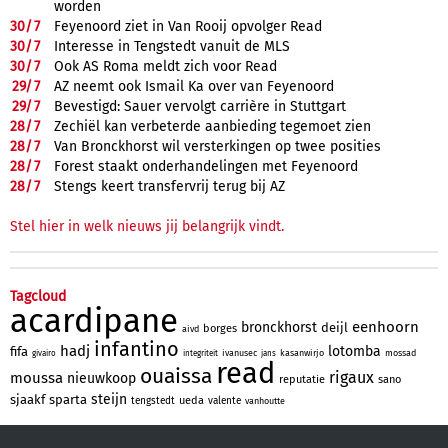
worden
30/
7
Feyenoord ziet in Van Rooij opvolger Read
30/
7
Interesse in Tengstedt vanuit de MLS
30/
7
Ook AS Roma meldt zich voor Read
29/
7
AZ neemt ook Ismail Ka over van Feyenoord
29/
7
Bevestigd: Sauer vervolgt carrière in Stuttgart
28/
7
Zechiël kan verbeterde aanbieding tegemoet zien
28/
7
Van Bronckhorst wil versterkingen op twee posities
28/
7
Forest staakt onderhandelingen met Feyenoord
28/
7
Stengs keert transfervrij terug bij AZ
Stel hier in welk nieuws jij belangrijk vindt.
Tagcloud
acardipane
eenhoorn
bronckhorst
deijl
borges
aivd
infantino
hadj
lotomba
fifa
ivanusec
kasanwirjo
mossad
givairo
integriteit
jans
read
ouaissa
rigaux
moussa
nieuwkoop
reputatie
sano
steijn
sjaakf
sparta
ueda
tengstedt
valente
vanhoutte