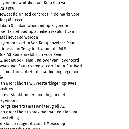
Feyenoord wint duel om Kuip Cup van
Atalanta
Newcastle United concreet in de markt voor
Hadj Moussa
Ruben Schaken woedend op Feyenoord
Twente ziet bod op Schaken resoluut van
tafel geveegd worden
Feyenoord ziet in Van Rooij opvolger Read
Interesse in Tengstedt vanuit de MLS
Ook AS Roma meldt zich voor Read
AZ neemt ook Ismail Ka over van Feyenoord
Bevestigd: Sauer vervolgt carrière in Stuttgart
Zechiël kan verbeterde aanbieding tegemoet
zien
Van Bronckhorst wil versterkingen op twee
posities
Forest staakt onderhandelingen met
Feyenoord
Stengs keert transfervrij terug bij AZ
Van Bronckhorst sprak met Van Persie voor
aanstelling
Te Kloese reageert vanuit Mexico op