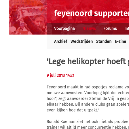
Voorpagina
Nieuws
Forums
In
Archief
Wedstrijden
Standen
E-zine
'Lege helikopter hoeft 
9 juli 2013 14:21
Feyenoord maakt in radiospotjes reclame voo
nieuwe aanwinsten. Voorlopig lijkt die echte
hoor", zegt aanvoerder Stefan de Vrij in ge
elkaar hebben. Bij andere clubs gaan spelers
even kijken hoe dat uitpakt."
Ronald Koeman ziet het ook niet als probleem
trainer wil altijd meer concurrentie hebben.