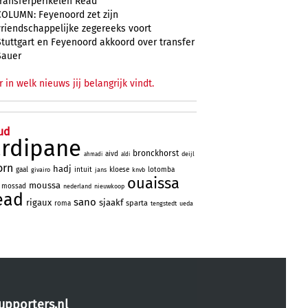
transferperikelen Read
COLUMN: Feyenoord zet zijn
vriendschappelijke zegereeks voort
Stuttgart en Feyenoord akkoord over transfer
Sauer
r in welk nieuws jij belangrijk vindt.
ud
ardipane
bronckhorst
aivd
deijl
ahmadi
aldi
orn
hadj
gaal
intuit
kloese
lotomba
givairo
jans
knvb
ouaissa
moussa
mossad
nederland
nieuwkoop
ead
sano
rigaux
sjaakf
sparta
roma
tengstedt
ueda
upporters.nl