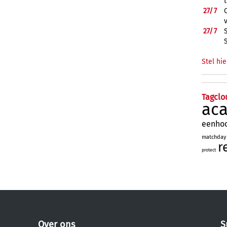
27/
7
27/
7
Stel hie
Tagclo
ac
eenho
matchday
r
protect
Over ons
S