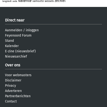
valente
zechiel
wessels
vanhoutte
tengstedt
ueda
Direct naar
Aanmelden
/
inloggen
Feyenoord Forum
Stand
Kalender
E-zine (nieuwsbrief)
Nieuwsarchief
Over ons
Voor webmasters
Disclaimer
Privacy
Adverteren
Partnerberichten
Contact