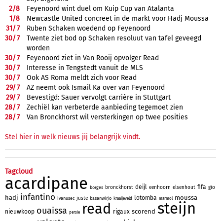
2/
8
Feyenoord wint duel om Kuip Cup van Atalanta
1/
8
Newcastle United concreet in de markt voor Hadj Moussa
31/
7
Ruben Schaken woedend op Feyenoord
30/
7
Twente ziet bod op Schaken resoluut van tafel geveegd
worden
30/
7
Feyenoord ziet in Van Rooij opvolger Read
30/
7
Interesse in Tengstedt vanuit de MLS
30/
7
Ook AS Roma meldt zich voor Read
29/
7
AZ neemt ook Ismail Ka over van Feyenoord
29/
7
Bevestigd: Sauer vervolgt carrière in Stuttgart
28/
7
Zechiël kan verbeterde aanbieding tegemoet zien
28/
7
Van Bronckhorst wil versterkingen op twee posities
Stel hier in welk nieuws jij belangrijk vindt.
Tagcloud
acardipane
deijl
fifa
bronckhorst
eenhoorn
elsenhout
gio
borges
infantino
hadj
moussa
lotomba
juste
ivanusec
kasanwirjo
kraaijeveld
marmol
steijn
read
ouaissa
scorend
nieuwkoop
rigaux
persie