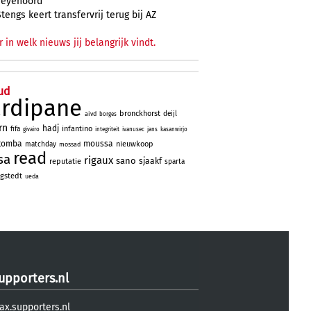
Feyenoord
Stengs keert transfervrij terug bij AZ
r in welk nieuws jij belangrijk vindt.
ud
ardipane
bronckhorst
deijl
aivd
borges
rn
hadj
infantino
fifa
givairo
integriteit
ivanusec
jans
kasanwirjo
tomba
moussa
nieuwkoop
matchday
mossad
read
sa
rigaux
sano
sjaakf
reputatie
sparta
gstedt
ueda
upporters.nl
ax.supporters.nl