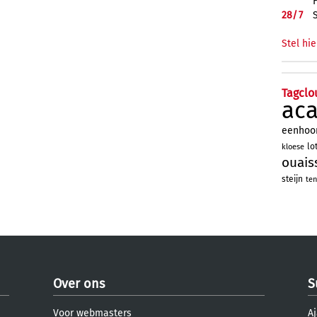
28/
7
Stel hie
Tagclo
ac
eenhoo
lo
kloese
ouais
steijn
ten
Over ons
S
Voor webmasters
Aj