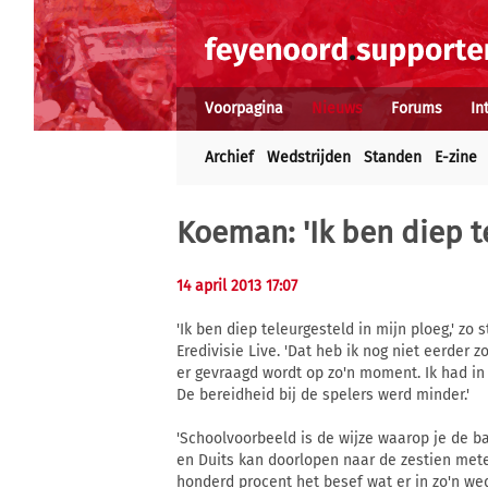
Voorpagina
Nieuws
Forums
In
Archief
Wedstrijden
Standen
E-zine
Koeman: 'Ik ben diep t
14 april 2013 17:07
'Ik ben diep teleurgesteld in mijn ploeg,' z
Eredivisie Live. 'Dat heb ik nog niet eerder
er gevraagd wordt op zo'n moment. Ik had in
De bereidheid bij de spelers werd minder.'
'Schoolvoorbeeld is de wijze waarop je de bal
en Duits kan doorlopen naar de zestien mete
honderd procent het besef wat er in zo'n we