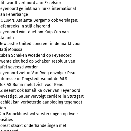
Sliti wordt verhuurd aan Excelsior
Feyenoord gelinkt aan Turks international
van Fenerbahçe
COLUMN: Atalanta Bergamo ook verslagen;
oefenreeks in stijl afgerond
Feyenoord wint duel om Kuip Cup van
Atalanta
Newcastle United concreet in de markt voor
Hadj Moussa
Ruben Schaken woedend op Feyenoord
Twente ziet bod op Schaken resoluut van
tafel geveegd worden
Feyenoord ziet in Van Rooij opvolger Read
Interesse in Tengstedt vanuit de MLS
Ook AS Roma meldt zich voor Read
AZ neemt ook Ismail Ka over van Feyenoord
Bevestigd: Sauer vervolgt carrière in Stuttgart
Zechiël kan verbeterde aanbieding tegemoet
zien
Van Bronckhorst wil versterkingen op twee
posities
Forest staakt onderhandelingen met