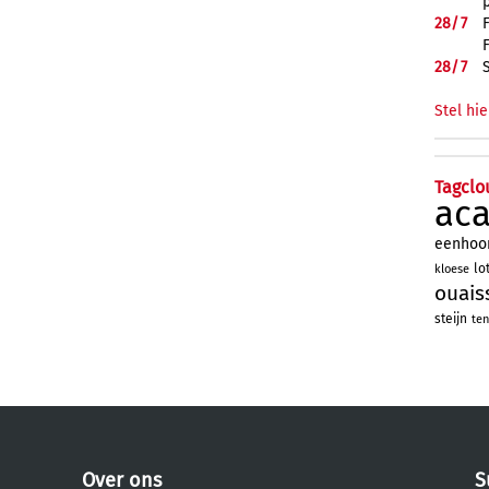
28/
7
28/
7
Stel hie
Tagclo
ac
eenhoo
lo
kloese
ouais
steijn
ten
Over ons
S