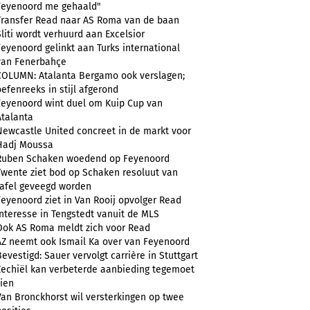
Feyenoord me gehaald"
Transfer Read naar AS Roma van de baan
Sliti wordt verhuurd aan Excelsior
Feyenoord gelinkt aan Turks international
van Fenerbahçe
COLUMN: Atalanta Bergamo ook verslagen;
oefenreeks in stijl afgerond
Feyenoord wint duel om Kuip Cup van
Atalanta
Newcastle United concreet in de markt voor
Hadj Moussa
Ruben Schaken woedend op Feyenoord
Twente ziet bod op Schaken resoluut van
tafel geveegd worden
Feyenoord ziet in Van Rooij opvolger Read
Interesse in Tengstedt vanuit de MLS
Ook AS Roma meldt zich voor Read
AZ neemt ook Ismail Ka over van Feyenoord
Bevestigd: Sauer vervolgt carrière in Stuttgart
Zechiël kan verbeterde aanbieding tegemoet
zien
Van Bronckhorst wil versterkingen op twee