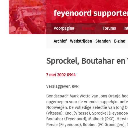
Voorpagina
Nieuws
Forums
In
Archief
Wedstrijden
Standen
E-zine
Sprockel, Boutahar en 
7 mei 2002 09:14
Verslaggever: RvN
Bondscoach Mark Wotte van Jong Oranje heef
opgeroepen voor de vriendschappelijke oefe
Noorwegen. De volledige selectie van Jong Or
(Vitesse), Knol (Vitesse), Sprockel (Feyenoord
Boutahar (Feyenoord), Molhoek (RKC), Hersi (
Persie (Feyenoord), Robben (FC Groningen), 