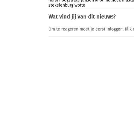
hersi
hoogstrate
jansen
knol
molhoek
musta
stekelenburg
wotte
Wat vind jij van dit nieuws?
Om te reageren moet je eerst inloggen. Klik 