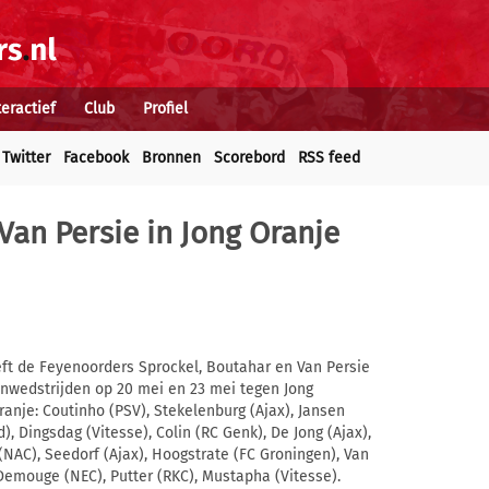
teractief
Club
Profiel
Twitter
Facebook
Bronnen
Scorebord
RSS feed
Van Persie in Jong Oranje
t de Feyenoorders Sprockel, Boutahar en Van Persie
nwedstrijden op 20 mei en 23 mei tegen Jong
anje: Coutinho (PSV), Stekelenburg (Ajax), Jansen
), Dingsdag (Vitesse), Colin (RC Genk), De Jong (Ajax),
NAC), Seedorf (Ajax), Hoogstrate (FC Groningen), Van
Demouge (NEC), Putter (RKC), Mustapha (Vitesse).