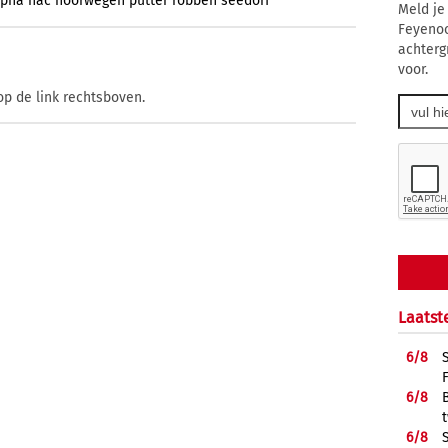
pha
nac
noorwegen
putter
robben
seedorf
Meld je
Feyenoo
achterg
voor.
op de link rechtsboven.
Laatst
6/
8
6/
8
6/
8