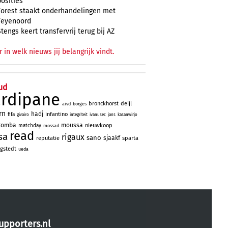
posities
Forest staakt onderhandelingen met
Feyenoord
Stengs keert transfervrij terug bij AZ
r in welk nieuws jij belangrijk vindt.
ud
ardipane
bronckhorst
deijl
aivd
borges
rn
hadj
infantino
fifa
givairo
integriteit
ivanusec
jans
kasanwirjo
tomba
moussa
nieuwkoop
matchday
mossad
read
sa
rigaux
sano
sjaakf
reputatie
sparta
gstedt
ueda
upporters.nl