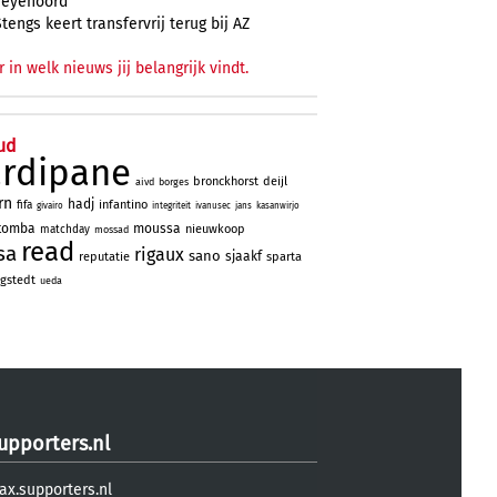
Feyenoord
Stengs keert transfervrij terug bij AZ
r in welk nieuws jij belangrijk vindt.
ud
ardipane
bronckhorst
deijl
aivd
borges
rn
hadj
infantino
fifa
givairo
integriteit
ivanusec
jans
kasanwirjo
tomba
moussa
nieuwkoop
matchday
mossad
read
sa
rigaux
sano
sjaakf
reputatie
sparta
gstedt
ueda
upporters.nl
ax.supporters.nl