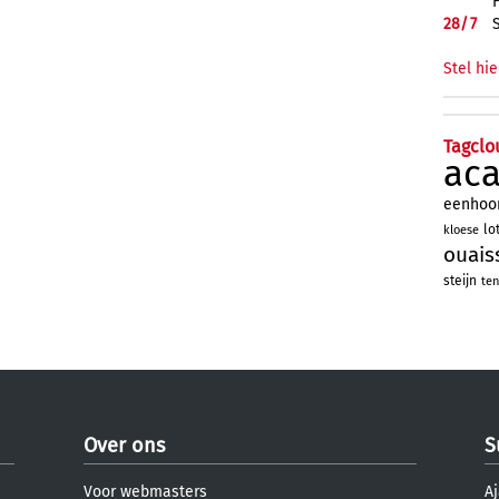
28/
7
Stel hie
Tagclo
ac
eenhoo
lo
kloese
ouais
steijn
ten
Over ons
S
Voor webmasters
Aj