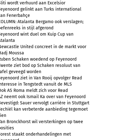
Sliti wordt verhuurd aan Excelsior
Feyenoord gelinkt aan Turks international
van Fenerbahçe
COLUMN: Atalanta Bergamo ook verslagen;
oefenreeks in stijl afgerond
Feyenoord wint duel om Kuip Cup van
Atalanta
Newcastle United concreet in de markt voor
Hadj Moussa
Ruben Schaken woedend op Feyenoord
Twente ziet bod op Schaken resoluut van
tafel geveegd worden
Feyenoord ziet in Van Rooij opvolger Read
Interesse in Tengstedt vanuit de MLS
Ook AS Roma meldt zich voor Read
AZ neemt ook Ismail Ka over van Feyenoord
Bevestigd: Sauer vervolgt carrière in Stuttgart
Zechiël kan verbeterde aanbieding tegemoet
zien
Van Bronckhorst wil versterkingen op twee
posities
Forest staakt onderhandelingen met