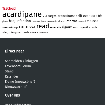
Tagcloud
acardipane
eenhoorn
bronckhorst
deijl
borges
fifa
aivd
infantino
hadj
moussa
lotomba
kloese
ivanusec
juste
kasanwirjo
mossad
givairo
read
ouaissa
rigaux
nieuwkoop
sano
sjaakf
sparta
reputatie
steijn
tengstedt
ueda
valente
vanhoutte
Direct naar
Aanmelden
/
inloggen
Feyenoord Forum
Stand
Kalender
E-zine (nieuwsbrief)
Nieuwsarchief
Over ons