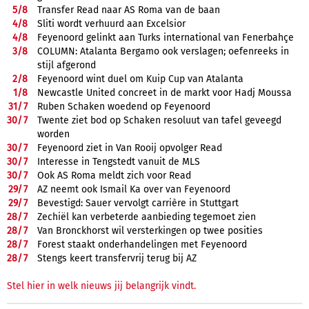
5/
8
Transfer Read naar AS Roma van de baan
4/
8
Sliti wordt verhuurd aan Excelsior
4/
8
Feyenoord gelinkt aan Turks international van Fenerbahçe
3/
8
COLUMN: Atalanta Bergamo ook verslagen; oefenreeks in
stijl afgerond
2/
8
Feyenoord wint duel om Kuip Cup van Atalanta
1/
8
Newcastle United concreet in de markt voor Hadj Moussa
31/
7
Ruben Schaken woedend op Feyenoord
30/
7
Twente ziet bod op Schaken resoluut van tafel geveegd
worden
30/
7
Feyenoord ziet in Van Rooij opvolger Read
30/
7
Interesse in Tengstedt vanuit de MLS
30/
7
Ook AS Roma meldt zich voor Read
29/
7
AZ neemt ook Ismail Ka over van Feyenoord
29/
7
Bevestigd: Sauer vervolgt carrière in Stuttgart
28/
7
Zechiël kan verbeterde aanbieding tegemoet zien
28/
7
Van Bronckhorst wil versterkingen op twee posities
28/
7
Forest staakt onderhandelingen met Feyenoord
28/
7
Stengs keert transfervrij terug bij AZ
Stel hier in welk nieuws jij belangrijk vindt.