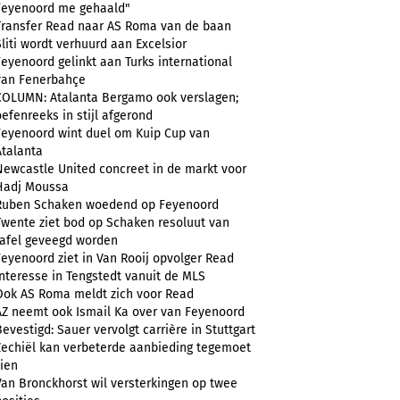
Feyenoord me gehaald"
Transfer Read naar AS Roma van de baan
Sliti wordt verhuurd aan Excelsior
Feyenoord gelinkt aan Turks international
van Fenerbahçe
COLUMN: Atalanta Bergamo ook verslagen;
oefenreeks in stijl afgerond
Feyenoord wint duel om Kuip Cup van
Atalanta
Newcastle United concreet in de markt voor
Hadj Moussa
Ruben Schaken woedend op Feyenoord
Twente ziet bod op Schaken resoluut van
tafel geveegd worden
Feyenoord ziet in Van Rooij opvolger Read
Interesse in Tengstedt vanuit de MLS
Ook AS Roma meldt zich voor Read
AZ neemt ook Ismail Ka over van Feyenoord
Bevestigd: Sauer vervolgt carrière in Stuttgart
Zechiël kan verbeterde aanbieding tegemoet
zien
Van Bronckhorst wil versterkingen op twee