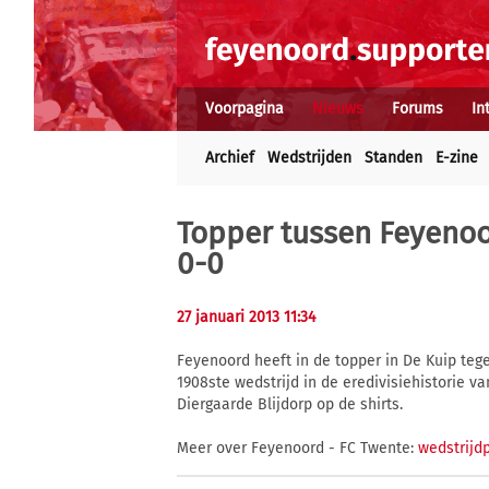
Voorpagina
Nieuws
Forums
In
Archief
Wedstrijden
Standen
E-zine
Topper tussen Feyenoo
0-0
27 januari 2013 11:34
Feyenoord heeft in de topper in De Kuip teg
1908ste wedstrijd in de eredivisiehistorie 
Diergaarde Blijdorp op de shirts.
Meer over Feyenoord - FC Twente:
wedstrijd