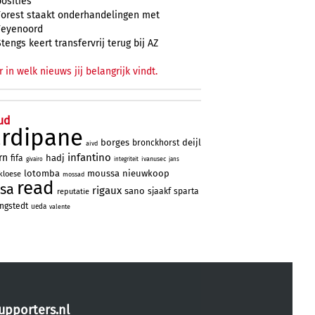
posities
Forest staakt onderhandelingen met
Feyenoord
Stengs keert transfervrij terug bij AZ
r in welk nieuws jij belangrijk vindt.
ud
ardipane
borges
deijl
bronckhorst
aivd
infantino
rn
hadj
fifa
ivanusec
givairo
integriteit
jans
lotomba
moussa
nieuwkoop
kloese
mossad
read
sa
rigaux
sano
sjaakf
sparta
reputatie
ngstedt
ueda
valente
upporters.nl