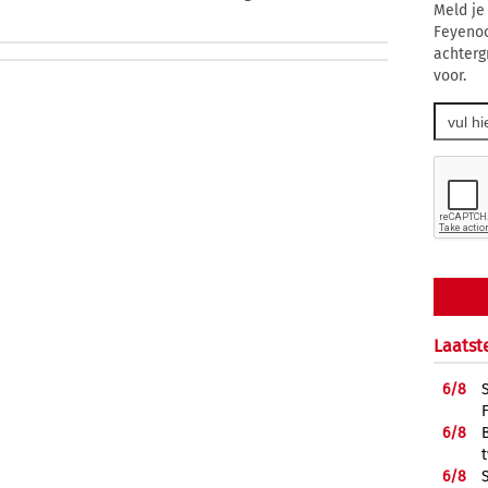
Meld je
Feyenoo
achtergr
voor.
Laatst
6/
8
6/
8
6/
8