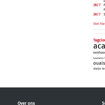
28/
7
28/
7
Stel hie
Tagclo
ac
eenhoo
kasanwirjo
ouais
steijn
te
Over ons
S