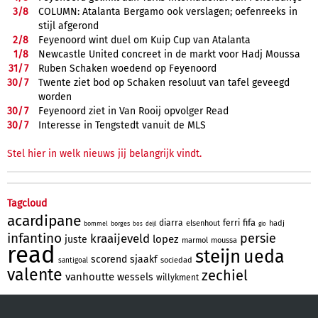
3/
8
COLUMN: Atalanta Bergamo ook verslagen; oefenreeks in
stijl afgerond
2/
8
Feyenoord wint duel om Kuip Cup van Atalanta
1/
8
Newcastle United concreet in de markt voor Hadj Moussa
31/
7
Ruben Schaken woedend op Feyenoord
30/
7
Twente ziet bod op Schaken resoluut van tafel geveegd
worden
30/
7
Feyenoord ziet in Van Rooij opvolger Read
30/
7
Interesse in Tengstedt vanuit de MLS
Stel hier in welk nieuws jij belangrijk vindt.
Tagcloud
acardipane
fifa
diarra
ferri
elsenhout
hadj
bommel
borges
bos
deijl
gio
infantino
persie
kraaijeveld
lopez
juste
marmol
moussa
read
steijn
ueda
scorend
sjaakf
sociedad
santigoal
valente
zechiel
vanhoutte
wessels
willykment