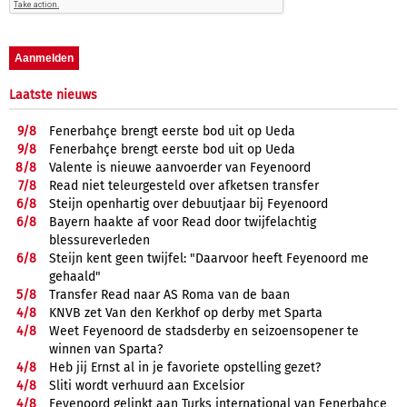
Laatste nieuws
9/
8
Fenerbahçe brengt eerste bod uit op Ueda
9/
8
Fenerbahçe brengt eerste bod uit op Ueda
8/
8
Valente is nieuwe aanvoerder van Feyenoord
7/
8
Read niet teleurgesteld over afketsen transfer
6/
8
Steijn openhartig over debuutjaar bij Feyenoord
6/
8
Bayern haakte af voor Read door twijfelachtig
blessureverleden
6/
8
Steijn kent geen twijfel: "Daarvoor heeft Feyenoord me
gehaald"
5/
8
Transfer Read naar AS Roma van de baan
4/
8
KNVB zet Van den Kerkhof op derby met Sparta
4/
8
Weet Feyenoord de stadsderby en seizoensopener te
winnen van Sparta?
4/
8
Heb jij Ernst al in je favoriete opstelling gezet?
4/
8
Sliti wordt verhuurd aan Excelsior
4/
8
Feyenoord gelinkt aan Turks international van Fenerbahçe