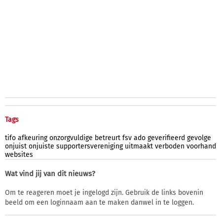
Tags
tifo
afkeuring
onzorgvuldige
betreurt
fsv
ado
geverifieerd
gevolge
onjuist
onjuiste
supportersvereniging
uitmaakt
verboden
voorhand
websites
Wat vind jij van dit nieuws?
Om te reageren moet je ingelogd zijn. Gebruik de links bovenin
beeld om een loginnaam aan te maken danwel in te loggen.