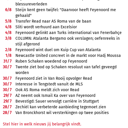
blessureverleden
6/
8
Steijn kent geen twijfel: "Daarvoor heeft Feyenoord me
gehaald"
5/
8
Transfer Read naar AS Roma van de baan
4/
8
Sliti wordt verhuurd aan Excelsior
4/
8
Feyenoord gelinkt aan Turks international van Fenerbahçe
3/
8
COLUMN: Atalanta Bergamo ook verslagen; oefenreeks in
stijl afgerond
2/
8
Feyenoord wint duel om Kuip Cup van Atalanta
1/
8
Newcastle United concreet in de markt voor Hadj Moussa
31/
7
Ruben Schaken woedend op Feyenoord
30/
7
Twente ziet bod op Schaken resoluut van tafel geveegd
worden
30/
7
Feyenoord ziet in Van Rooij opvolger Read
30/
7
Interesse in Tengstedt vanuit de MLS
30/
7
Ook AS Roma meldt zich voor Read
29/
7
AZ neemt ook Ismail Ka over van Feyenoord
29/
7
Bevestigd: Sauer vervolgt carrière in Stuttgart
28/
7
Zechiël kan verbeterde aanbieding tegemoet zien
28/
7
Van Bronckhorst wil versterkingen op twee posities
Stel hier in welk nieuws jij belangrijk vindt.