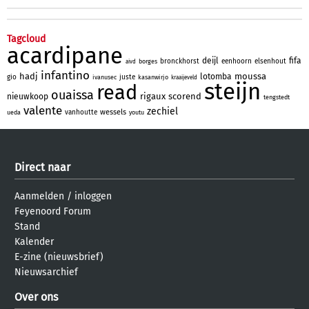
Tagcloud
acardipane
deijl
fifa
bronckhorst
eenhoorn
elsenhout
borges
aivd
infantino
hadj
moussa
lotomba
gio
juste
ivanusec
kasanwirjo
kraaijeveld
steijn
read
ouaissa
rigaux
scorend
nieuwkoop
tengstedt
valente
zechiel
wessels
vanhoutte
ueda
youtu
Direct naar
Aanmelden
/
inloggen
Feyenoord Forum
Stand
Kalender
E-zine (nieuwsbrief)
Nieuwsarchief
Over ons