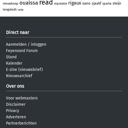
read
ouaissa
rigaux
sano
sjaakf
steijn
nieuwkoop
reputatie
sparta
tengstedt
ueda
Direct naar
Aanmelden
/
inloggen
Feyenoord Forum
Stand
Kalender
E-zine (nieuwsbrief)
Nieuwsarchief
Over ons
Voor webmasters
Disclaimer
Privacy
Adverteren
Partnerberichten