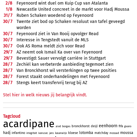
2/
8
Feyenoord wint duel om Kuip Cup van Atalanta
1/
8
Newcastle United concreet in de markt voor Hadj Moussa
31/
7
Ruben Schaken woedend op Feyenoord
30/
7
Twente ziet bod op Schaken resoluut van tafel geveegd
worden
30/
7
Feyenoord ziet in Van Rooij opvolger Read
30/
7
Interesse in Tengstedt vanuit de MLS
30/
7
Ook AS Roma meldt zich voor Read
29/
7
AZ neemt ook Ismail Ka over van Feyenoord
29/
7
Bevestigd: Sauer vervolgt carrière in Stuttgart
28/
7
Zechiël kan verbeterde aanbieding tegemoet zien
28/
7
Van Bronckhorst wil versterkingen op twee posities
28/
7
Forest staakt onderhandelingen met Feyenoord
28/
7
Stengs keert transfervrij terug bij AZ
Stel hier in welk nieuws jij belangrijk vindt.
Tagcloud
acardipane
eenhoorn
bronckhorst
deijl
fifa
aivd
borges
givairo
hadj
lotomba
moussa
infantino
kloese
matchday
mossad
integriteit
ivanusec
jans
kasanwirjo