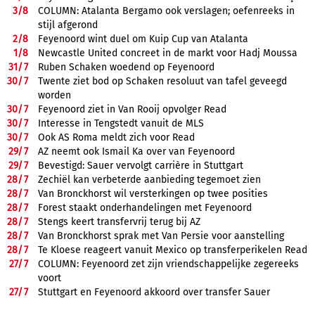
3/
8
COLUMN: Atalanta Bergamo ook verslagen; oefenreeks in
stijl afgerond
2/
8
Feyenoord wint duel om Kuip Cup van Atalanta
1/
8
Newcastle United concreet in de markt voor Hadj Moussa
31/
7
Ruben Schaken woedend op Feyenoord
30/
7
Twente ziet bod op Schaken resoluut van tafel geveegd
worden
30/
7
Feyenoord ziet in Van Rooij opvolger Read
30/
7
Interesse in Tengstedt vanuit de MLS
30/
7
Ook AS Roma meldt zich voor Read
29/
7
AZ neemt ook Ismail Ka over van Feyenoord
29/
7
Bevestigd: Sauer vervolgt carrière in Stuttgart
28/
7
Zechiël kan verbeterde aanbieding tegemoet zien
28/
7
Van Bronckhorst wil versterkingen op twee posities
28/
7
Forest staakt onderhandelingen met Feyenoord
28/
7
Stengs keert transfervrij terug bij AZ
28/
7
Van Bronckhorst sprak met Van Persie voor aanstelling
28/
7
Te Kloese reageert vanuit Mexico op transferperikelen Read
27/
7
COLUMN: Feyenoord zet zijn vriendschappelijke zegereeks
voort
27/
7
Stuttgart en Feyenoord akkoord over transfer Sauer