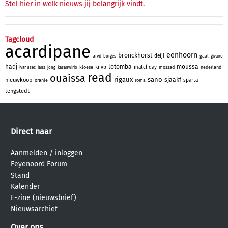
Stel hier in welk nieuws jij belangrijk vindt.
Tagcloud
acardipane
eenhoorn
bronckhorst
deijl
aivd
gaal
borges
givairo
hadj
lotomba
moussa
knvb
matchday
kloese
mossad
nederland
ivanusec
jans
jong
kasanwirjo
read
ouaissa
rigaux
sano
sjaakf
nieuwkoop
sparta
oranje
roma
tengstedt
Direct naar
Aanmelden
/
inloggen
Feyenoord Forum
Stand
Kalender
E-zine (nieuwsbrief)
Nieuwsarchief
Over ons