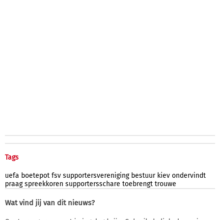
Tags
uefa
boetepot
fsv
supportersvereniging
bestuur
kiev
ondervindt
praag
spreekkoren
supportersschare
toebrengt
trouwe
Wat vind jij van dit nieuws?