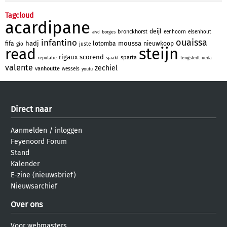
Tagcloud
acardipane
deijl
bronckhorst
eenhoorn
elsenhout
borges
aivd
ouaissa
infantino
hadj
moussa
fifa
lotomba
nieuwkoop
gio
juste
steijn
read
rigaux
scorend
sparta
reputatie
sjaakf
tengstedt
ueda
valente
zechiel
vanhoutte
wessels
youtu
Direct naar
Aanmelden
/
inloggen
Feyenoord Forum
Stand
Kalender
E-zine (nieuwsbrief)
Nieuwsarchief
Over ons
Voor webmasters