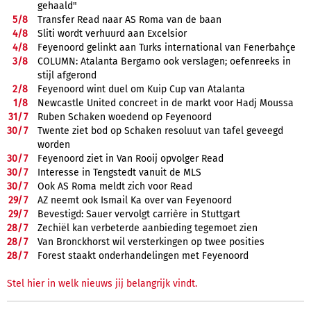
gehaald"
5/
8
Transfer Read naar AS Roma van de baan
4/
8
Sliti wordt verhuurd aan Excelsior
4/
8
Feyenoord gelinkt aan Turks international van Fenerbahçe
3/
8
COLUMN: Atalanta Bergamo ook verslagen; oefenreeks in
stijl afgerond
2/
8
Feyenoord wint duel om Kuip Cup van Atalanta
1/
8
Newcastle United concreet in de markt voor Hadj Moussa
31/
7
Ruben Schaken woedend op Feyenoord
30/
7
Twente ziet bod op Schaken resoluut van tafel geveegd
worden
30/
7
Feyenoord ziet in Van Rooij opvolger Read
30/
7
Interesse in Tengstedt vanuit de MLS
30/
7
Ook AS Roma meldt zich voor Read
29/
7
AZ neemt ook Ismail Ka over van Feyenoord
29/
7
Bevestigd: Sauer vervolgt carrière in Stuttgart
28/
7
Zechiël kan verbeterde aanbieding tegemoet zien
28/
7
Van Bronckhorst wil versterkingen op twee posities
28/
7
Forest staakt onderhandelingen met Feyenoord
Stel hier in welk nieuws jij belangrijk vindt.