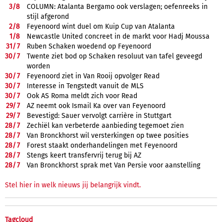
3/
8
COLUMN: Atalanta Bergamo ook verslagen; oefenreeks in
stijl afgerond
2/
8
Feyenoord wint duel om Kuip Cup van Atalanta
1/
8
Newcastle United concreet in de markt voor Hadj Moussa
31/
7
Ruben Schaken woedend op Feyenoord
30/
7
Twente ziet bod op Schaken resoluut van tafel geveegd
worden
30/
7
Feyenoord ziet in Van Rooij opvolger Read
30/
7
Interesse in Tengstedt vanuit de MLS
30/
7
Ook AS Roma meldt zich voor Read
29/
7
AZ neemt ook Ismail Ka over van Feyenoord
29/
7
Bevestigd: Sauer vervolgt carrière in Stuttgart
28/
7
Zechiël kan verbeterde aanbieding tegemoet zien
28/
7
Van Bronckhorst wil versterkingen op twee posities
28/
7
Forest staakt onderhandelingen met Feyenoord
28/
7
Stengs keert transfervrij terug bij AZ
28/
7
Van Bronckhorst sprak met Van Persie voor aanstelling
Stel hier in welk nieuws jij belangrijk vindt.
Tagcloud