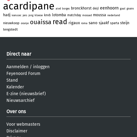
acardipane
eenhoorn
bronckhorst
deijl
aivd
gaal
borges
givairo
hadj
lotomba
moussa
knvb
matchday
kloese
mossad
nederland
ivanusec
jans
jong
read
ouaissa
rigaux
sano
sjaakf
steijn
nieuwkoop
sparta
oranje
roma
tengstedt
Direct naar
Aanmelden
/
inloggen
Feyenoord Forum
Stand
Kalender
E-zine (nieuwsbrief)
Nieuwsarchief
Over ons
Voor webmasters
Disclaimer