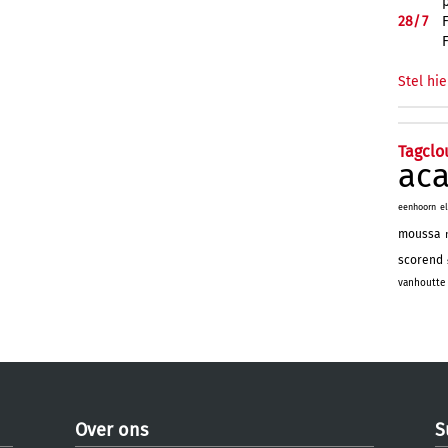
28/
7
Stel hie
Tagclo
ac
eenhoorn
e
moussa
scorend
vanhoutte
Over ons
S