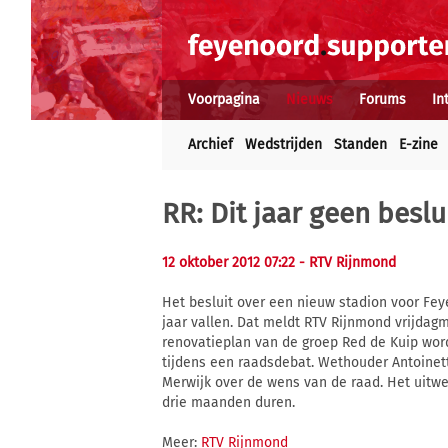
Voorpagina
Nieuws
Forums
In
Archief
Wedstrijden
Standen
E-zine
RR: Dit jaar geen besl
12 oktober 2012 07:22
- RTV Rijnmond
Het besluit over een nieuw stadion voor Feye
jaar vallen. Dat meldt RTV Rijnmond vrijda
renovatieplan van de groep Red de Kuip wor
tijdens een raadsdebat. Wethouder Antoinet
Merwijk over de wens van de raad. Het uitw
drie maanden duren.
Meer:
RTV Rijnmond