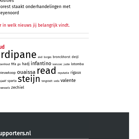
posities
Forest staakt onderhandelingen met
Feyenoord
r in welk nieuws jij belangrijk vindt.
ud
ardipane
deijl
bronckhorst
aivd
borges
infantino
hadj
fifa
lotomba
lsenhout
juste
gio
ivanusec
read
ouaissa
rigaux
nieuwkoop
reputatie
steijn
valente
sparta
sjaakf
tengstedt
ueda
zechiel
wessels
upporters.nl