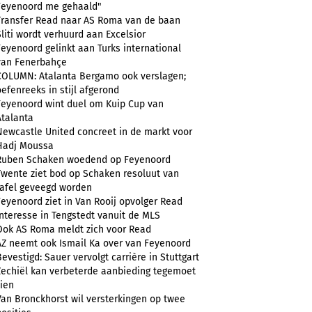
Feyenoord me gehaald"
Transfer Read naar AS Roma van de baan
Sliti wordt verhuurd aan Excelsior
Feyenoord gelinkt aan Turks international
van Fenerbahçe
COLUMN: Atalanta Bergamo ook verslagen;
oefenreeks in stijl afgerond
Feyenoord wint duel om Kuip Cup van
Atalanta
Newcastle United concreet in de markt voor
Hadj Moussa
Ruben Schaken woedend op Feyenoord
Twente ziet bod op Schaken resoluut van
tafel geveegd worden
Feyenoord ziet in Van Rooij opvolger Read
Interesse in Tengstedt vanuit de MLS
Ook AS Roma meldt zich voor Read
AZ neemt ook Ismail Ka over van Feyenoord
Bevestigd: Sauer vervolgt carrière in Stuttgart
Zechiël kan verbeterde aanbieding tegemoet
zien
Van Bronckhorst wil versterkingen op twee