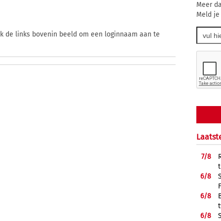
Meer da
Meld je
ik de links bovenin beeld om een loginnaam aan te
Laatst
7/
8
6/
8
6/
8
6/
8