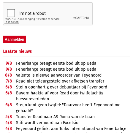
Laatste nieuws
9/
8
Fenerbahçe brengt eerste bod uit op Ueda
9/
8
Fenerbahçe brengt eerste bod uit op Ueda
8/
8
Valente is nieuwe aanvoerder van Feyenoord
7/
8
Read niet teleurgesteld over afketsen transfer
6/
8
Steijn openhartig over debuutjaar bij Feyenoord
6/
8
Bayern haakte af voor Read door twijfelachtig
blessureverleden
6/
8
Steijn kent geen twijfel: "Daarvoor heeft Feyenoord me
gehaald"
5/
8
Transfer Read naar AS Roma van de baan
4/
8
Sliti wordt verhuurd aan Excelsior
4/
8
Feyenoord gelinkt aan Turks international van Fenerbahçe