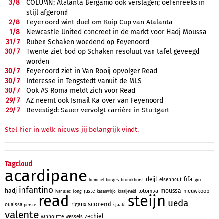
3/
8
COLUMN: Atalanta Bergamo ook verslagen; oefenreeks in
stijl afgerond
2/
8
Feyenoord wint duel om Kuip Cup van Atalanta
1/
8
Newcastle United concreet in de markt voor Hadj Moussa
31/
7
Ruben Schaken woedend op Feyenoord
30/
7
Twente ziet bod op Schaken resoluut van tafel geveegd
worden
30/
7
Feyenoord ziet in Van Rooij opvolger Read
30/
7
Interesse in Tengstedt vanuit de MLS
30/
7
Ook AS Roma meldt zich voor Read
29/
7
AZ neemt ook Ismail Ka over van Feyenoord
29/
7
Bevestigd: Sauer vervolgt carrière in Stuttgart
Stel hier in welk nieuws jij belangrijk vindt.
Tagcloud
acardipane
deijl
fifa
elsenhout
borges
bronckhorst
gio
bommel
infantino
hadj
moussa
lotomba
nieuwkoop
juste
jong
ivanusec
kasanwirjo
kraaijeveld
read
steijn
ueda
scorend
rigaux
ouaissa
persie
sjaakf
valente
zechiel
vanhoutte
wessels