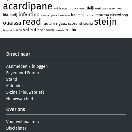
acardipane
deijl
bronckhorst
eenhoorn
elsenhout
borges
aivd
infantino
hadj
moussa
fifa
lotomba
nieuwkoop
juste
ivanusec
kasanwirjo
mossad
read
steijn
ouaissa
rigaux
scorend
sparta
reputatie
valente
zechiel
vanhoutte
ueda
tengstedt
wessels
Direct naar
Aanmelden
/
inloggen
Feyenoord Forum
Stand
Kalender
E-zine (nieuwsbrief)
Nieuwsarchief
Over ons
Voor webmasters
Disclaimer