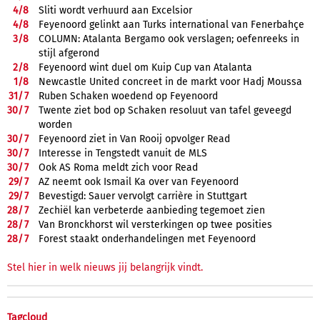
4/
8
Sliti wordt verhuurd aan Excelsior
4/
8
Feyenoord gelinkt aan Turks international van Fenerbahçe
3/
8
COLUMN: Atalanta Bergamo ook verslagen; oefenreeks in
stijl afgerond
2/
8
Feyenoord wint duel om Kuip Cup van Atalanta
1/
8
Newcastle United concreet in de markt voor Hadj Moussa
31/
7
Ruben Schaken woedend op Feyenoord
30/
7
Twente ziet bod op Schaken resoluut van tafel geveegd
worden
30/
7
Feyenoord ziet in Van Rooij opvolger Read
30/
7
Interesse in Tengstedt vanuit de MLS
30/
7
Ook AS Roma meldt zich voor Read
29/
7
AZ neemt ook Ismail Ka over van Feyenoord
29/
7
Bevestigd: Sauer vervolgt carrière in Stuttgart
28/
7
Zechiël kan verbeterde aanbieding tegemoet zien
28/
7
Van Bronckhorst wil versterkingen op twee posities
28/
7
Forest staakt onderhandelingen met Feyenoord
Stel hier in welk nieuws jij belangrijk vindt.
Tagcloud