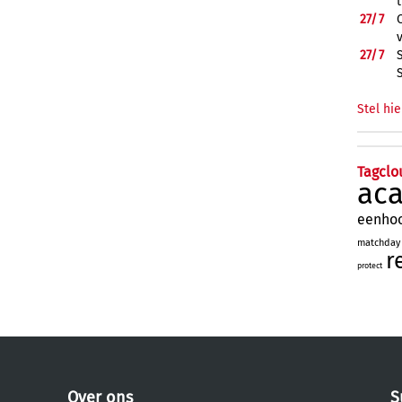
27/
7
27/
7
Stel hie
Tagclo
ac
eenho
matchday
r
protect
Over ons
S