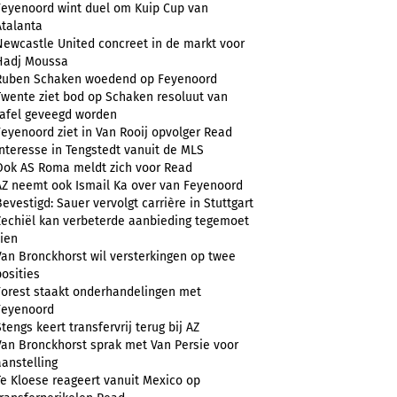
Feyenoord wint duel om Kuip Cup van
Atalanta
Newcastle United concreet in de markt voor
Hadj Moussa
Ruben Schaken woedend op Feyenoord
Twente ziet bod op Schaken resoluut van
tafel geveegd worden
Feyenoord ziet in Van Rooij opvolger Read
Interesse in Tengstedt vanuit de MLS
Ook AS Roma meldt zich voor Read
AZ neemt ook Ismail Ka over van Feyenoord
Bevestigd: Sauer vervolgt carrière in Stuttgart
Zechiël kan verbeterde aanbieding tegemoet
zien
Van Bronckhorst wil versterkingen op twee
posities
Forest staakt onderhandelingen met
Feyenoord
Stengs keert transfervrij terug bij AZ
Van Bronckhorst sprak met Van Persie voor
aanstelling
Te Kloese reageert vanuit Mexico op