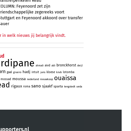
transferperikelen Read
COLUMN: Feyenoord zet zijn
vriendschappelijke zegereeks voort
Stuttgart en Feyenoord akkoord over transfer
Sauer
r in welk nieuws jij belangrijk vindt.
ud
ardipane
bronckhorst
aivd
deijl
ahmadi
aldi
orn
hadj
gaal
intuit
kloese
lotomba
givairo
jans
knvb
ouaissa
moussa
mossad
nederland
nieuwkoop
ead
sano
rigaux
sjaakf
sparta
roma
tengstedt
ueda
upporters.nl