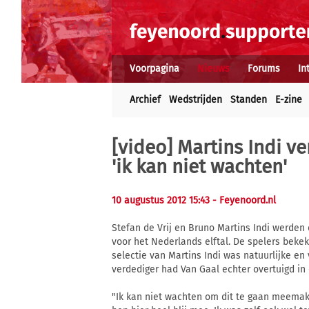
Voorpagina
Nieuws
Forums
In
Archief
Wedstrijden
Standen
E-zine
[video]
Martins Indi ve
'ik kan niet wachten'
10 augustus 2012 15:43
- Feyenoord.nl
Stefan de Vrij en Bruno Martins Indi werde
voor het Nederlands elftal. De spelers bek
selectie van Martins Indi was natuurlijke en 
verdediger had Van Gaal echter overtuigd in
"Ik kan niet wachten om dit te gaan meemake