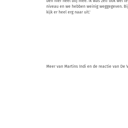
ben hier heel blij mee. Ik was zelf ook wel 
niveau en we hebben weinig weggegeven. Bij 
kijk er heel erg naar uit.'
Meer van Martins Indi en de reactie van De V