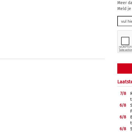
Meer da
Meld je
Laatst
7/
8
6/
8
6/
8
6/
8