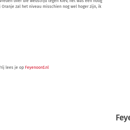
tevreden over die wedstrijd tegen Kiev, het was een hoog
Oranje zal het niveau misschien nog wel hoger zijn, ik
rij lees je op
Feyenoord.nl
Fey