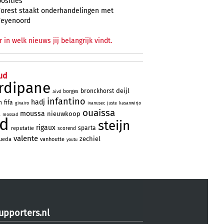
posities
Forest staakt onderhandelingen met
Feyenoord
r in welk nieuws jij belangrijk vindt.
ud
rdipane
deijl
bronckhorst
borges
aivd
infantino
hadj
n
fifa
givairo
ivanusec
juste
kasanwirjo
ouaissa
moussa
a
nieuwkoop
mossad
ad
steijn
rigaux
sparta
reputatie
scorend
valente
zechiel
ueda
vanhoutte
youtu
upporters.nl