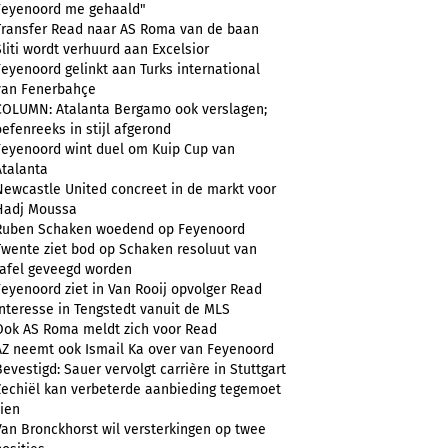
Feyenoord me gehaald"
Transfer Read naar AS Roma van de baan
Sliti wordt verhuurd aan Excelsior
Feyenoord gelinkt aan Turks international
van Fenerbahçe
COLUMN: Atalanta Bergamo ook verslagen;
oefenreeks in stijl afgerond
Feyenoord wint duel om Kuip Cup van
Atalanta
Newcastle United concreet in de markt voor
Hadj Moussa
Ruben Schaken woedend op Feyenoord
Twente ziet bod op Schaken resoluut van
tafel geveegd worden
Feyenoord ziet in Van Rooij opvolger Read
Interesse in Tengstedt vanuit de MLS
Ook AS Roma meldt zich voor Read
AZ neemt ook Ismail Ka over van Feyenoord
Bevestigd: Sauer vervolgt carrière in Stuttgart
Zechiël kan verbeterde aanbieding tegemoet
zien
Van Bronckhorst wil versterkingen op twee