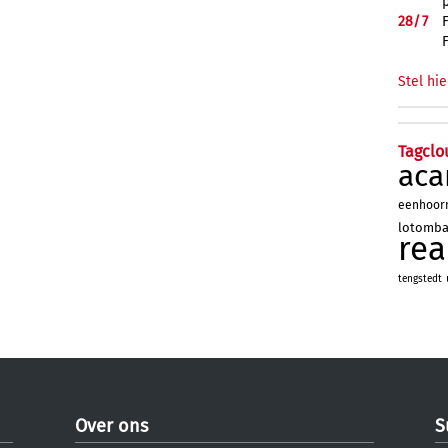
28/
7
Stel hie
Tagclo
aca
eenhoor
lotomb
re
tengstedt
Over ons
S