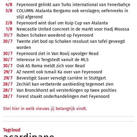
4/
8
Feyenoord gelinkt aan Turks international van Fenerbahçe
3/
8
COLUMN: Atalanta Bergamo ook verslagen; oefenreeks in
stijl afgerond
2/
8
Feyenoord wint duel om Kuip Cup van Atalanta
1/
8
Newcastle United concreet in de markt voor Hadj Moussa
31/
7
Ruben Schaken woedend op Feyenoord
30/
7
Twente ziet bod op Schaken resoluut van tafel geveegd
worden
30/
7
Feyenoord ziet in Van Rooij opvolger Read
30/
7
Interesse in Tengstedt vanuit de MLS
30/
7
Ook AS Roma meldt zich voor Read
29/
7
AZ neemt ook Ismail Ka over van Feyenoord
29/
7
Bevestigd: Sauer vervolgt carrière in Stuttgart
28/
7
Zechiël kan verbeterde aanbieding tegemoet zien
28/
7
Van Bronckhorst wil versterkingen op twee posities
28/
7
Forest staakt onderhandelingen met Feyenoord
Stel hier in welk nieuws jij belangrijk vindt.
Tagcloud