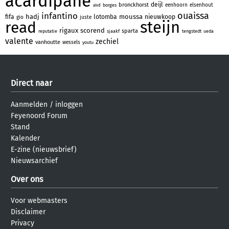
acardipane
deijl
bronckhorst
eenhoorn
elsenhout
borges
aivd
ouaissa
infantino
hadj
moussa
fifa
lotomba
nieuwkoop
gio
juste
steijn
read
rigaux
scorend
sparta
reputatie
sjaakf
tengstedt
ueda
valente
zechiel
vanhoutte
wessels
youtu
Direct naar
Aanmelden
/
inloggen
Feyenoord Forum
Stand
Kalender
E-zine (nieuwsbrief)
Nieuwsarchief
Over ons
Voor webmasters
Disclaimer
Privacy