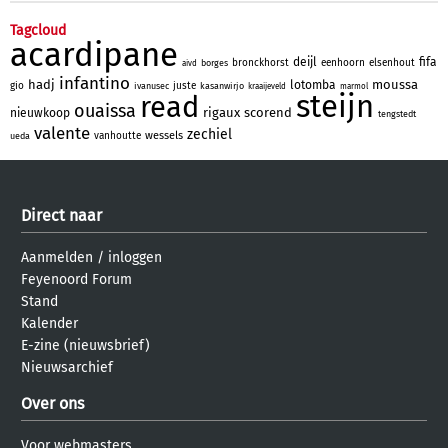
Tagcloud
acardipane
deijl
fifa
bronckhorst
eenhoorn
elsenhout
borges
aivd
infantino
hadj
moussa
lotomba
gio
juste
ivanusec
kasanwirjo
kraaijeveld
marmol
steijn
read
ouaissa
rigaux
scorend
nieuwkoop
tengstedt
valente
zechiel
wessels
vanhoutte
ueda
Direct naar
Aanmelden
/
inloggen
Feyenoord Forum
Stand
Kalender
E-zine (nieuwsbrief)
Nieuwsarchief
Over ons
Voor webmasters