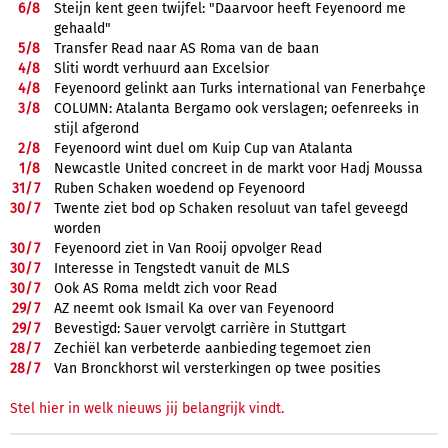
6/
8
Steijn kent geen twijfel: "Daarvoor heeft Feyenoord me
gehaald"
5/
8
Transfer Read naar AS Roma van de baan
4/
8
Sliti wordt verhuurd aan Excelsior
4/
8
Feyenoord gelinkt aan Turks international van Fenerbahçe
3/
8
COLUMN: Atalanta Bergamo ook verslagen; oefenreeks in
stijl afgerond
2/
8
Feyenoord wint duel om Kuip Cup van Atalanta
1/
8
Newcastle United concreet in de markt voor Hadj Moussa
31/
7
Ruben Schaken woedend op Feyenoord
30/
7
Twente ziet bod op Schaken resoluut van tafel geveegd
worden
30/
7
Feyenoord ziet in Van Rooij opvolger Read
30/
7
Interesse in Tengstedt vanuit de MLS
30/
7
Ook AS Roma meldt zich voor Read
29/
7
AZ neemt ook Ismail Ka over van Feyenoord
29/
7
Bevestigd: Sauer vervolgt carrière in Stuttgart
28/
7
Zechiël kan verbeterde aanbieding tegemoet zien
28/
7
Van Bronckhorst wil versterkingen op twee posities
Stel hier in welk nieuws jij belangrijk vindt.