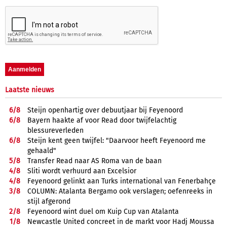
Laatste nieuws
6/
8
Steijn openhartig over debuutjaar bij Feyenoord
6/
8
Bayern haakte af voor Read door twijfelachtig
blessureverleden
6/
8
Steijn kent geen twijfel: "Daarvoor heeft Feyenoord me
gehaald"
5/
8
Transfer Read naar AS Roma van de baan
4/
8
Sliti wordt verhuurd aan Excelsior
4/
8
Feyenoord gelinkt aan Turks international van Fenerbahçe
3/
8
COLUMN: Atalanta Bergamo ook verslagen; oefenreeks in
stijl afgerond
2/
8
Feyenoord wint duel om Kuip Cup van Atalanta
1/
8
Newcastle United concreet in de markt voor Hadj Moussa