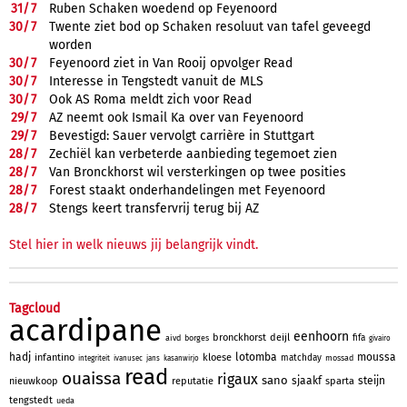
31/
7
Ruben Schaken woedend op Feyenoord
30/
7
Twente ziet bod op Schaken resoluut van tafel geveegd
worden
30/
7
Feyenoord ziet in Van Rooij opvolger Read
30/
7
Interesse in Tengstedt vanuit de MLS
30/
7
Ook AS Roma meldt zich voor Read
29/
7
AZ neemt ook Ismail Ka over van Feyenoord
29/
7
Bevestigd: Sauer vervolgt carrière in Stuttgart
28/
7
Zechiël kan verbeterde aanbieding tegemoet zien
28/
7
Van Bronckhorst wil versterkingen op twee posities
28/
7
Forest staakt onderhandelingen met Feyenoord
28/
7
Stengs keert transfervrij terug bij AZ
Stel hier in welk nieuws jij belangrijk vindt.
Tagcloud
acardipane
eenhoorn
bronckhorst
deijl
fifa
aivd
borges
givairo
hadj
lotomba
moussa
infantino
kloese
matchday
mossad
integriteit
ivanusec
jans
kasanwirjo
read
ouaissa
rigaux
sano
sjaakf
steijn
nieuwkoop
reputatie
sparta
tengstedt
ueda