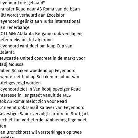
Feyenoord me gehaald"
Transfer Read naar AS Roma van de baan
Sliti wordt verhuurd aan Excelsior
Feyenoord gelinkt aan Turks international
van Fenerbahçe
COLUMN: Atalanta Bergamo ook verslagen;
oefenreeks in stijl afgerond
Feyenoord wint duel om Kuip Cup van
Atalanta
Newcastle United concreet in de markt voor
Hadj Moussa
Ruben Schaken woedend op Feyenoord
Twente ziet bod op Schaken resoluut van
tafel geveegd worden
Feyenoord ziet in Van Rooij opvolger Read
Interesse in Tengstedt vanuit de MLS
Ook AS Roma meldt zich voor Read
AZ neemt ook Ismail Ka over van Feyenoord
Bevestigd: Sauer vervolgt carrière in Stuttgart
Zechiël kan verbeterde aanbieding tegemoet
zien
Van Bronckhorst wil versterkingen op twee