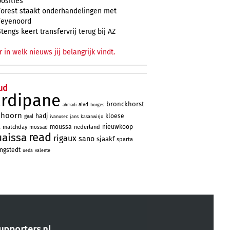
posities
Forest staakt onderhandelingen met
Feyenoord
Stengs keert transfervrij terug bij AZ
r in welk nieuws jij belangrijk vindt.
ud
ardipane
bronckhorst
aivd
borges
ahmadi
nhoorn
hadj
kloese
gaal
ivanusec
jans
kasanwirjo
a
moussa
nieuwkoop
matchday
nederland
mossad
read
uaissa
rigaux
sano
sjaakf
sparta
ngstedt
ueda
valente
upporters.nl