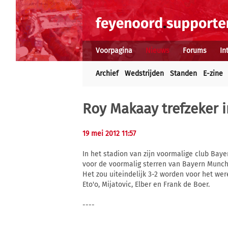
Voorpagina
Nieuws
Forums
In
Archief
Wedstrijden
Standen
E-zine
Roy Makaay trefzeker 
19 mei 2012 11:57
In het stadion van zijn voormalige club Ba
voor de voormalig sterren van Bayern Munch
Het zou uiteindelijk 3-2 worden voor het w
Eto'o, Mijatovic, Elber en Frank de Boer.
----