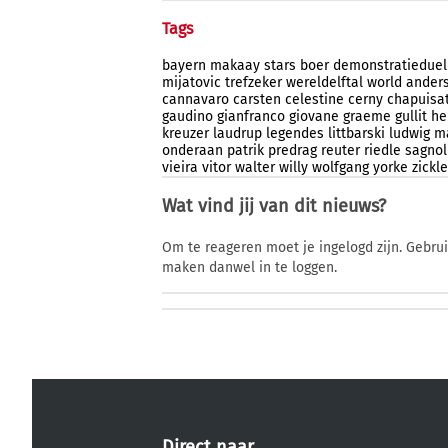
Tags
bayern
makaay
stars
boer
demonstratieduel
mijatovic
trefzeker
wereldelftal
world
ander
cannavaro
carsten
celestine
cerny
chapuisa
gaudino
gianfranco
giovane
graeme
gullit
he
kreuzer
laudrup
legendes
littbarski
ludwig
m
onderaan
patrik
predrag
reuter
riedle
sagnol
vieira
vitor
walter
willy
wolfgang
yorke
zickle
Wat vind jij van dit nieuws?
Om te reageren moet je ingelogd zijn. Gebru
maken danwel in te loggen.
Direct naar