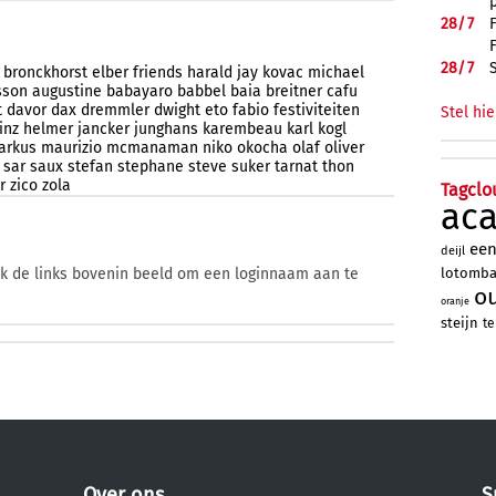
28/
7
28/
7
bronckhorst
elber
friends
harald
jay
kovac
michael
sson
augustine
babayaro
babbel
baia
breitner
cafu
t
davor
dax
dremmler
dwight
eto
fabio
festiviteiten
Stel hie
inz
helmer
jancker
junghans
karembeau
karl
kogl
arkus
maurizio
mcmanaman
niko
okocha
olaf
oliver
sar
saux
stefan
stephane
steve
suker
tarnat
thon
r
zico
zola
Tagclo
ac
ee
deijl
lotomb
ik de links bovenin beeld om een loginnaam aan te
o
oranje
steijn
te
Over ons
S