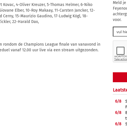
Meld je
t Kovac, 4-Oliver Kreuzer, 5-Thomas Helmer, 6-Niko
Feyenoo
-Giovane Elber, 10-Roy Makaay, 11-Carsten Jancker, 12-
achterg
d Cerny, 15-Maurizio Gaudino, 17-Ludwig Kögl, 18-
voor.
ickler, 22-Harald Dax,
iten rondom de Champions League finale van vanavond in
duel vanaf 12.00 uur live via een stream uitgezonden.
Laatst
6/
8
6/
8
6/
8