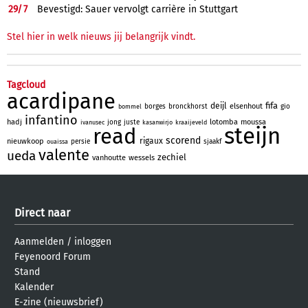
29/
7
Bevestigd: Sauer vervolgt carrière in Stuttgart
Stel hier in welk nieuws jij belangrijk vindt.
Tagcloud
acardipane
fifa
deijl
elsenhout
borges
bronckhorst
gio
bommel
infantino
hadj
lotomba
moussa
jong
juste
ivanusec
kasanwirjo
kraaijeveld
steijn
read
scorend
rigaux
nieuwkoop
persie
sjaakf
ouaissa
valente
ueda
zechiel
vanhoutte
wessels
Direct naar
Aanmelden
/
inloggen
Feyenoord Forum
Stand
Kalender
E-zine (nieuwsbrief)