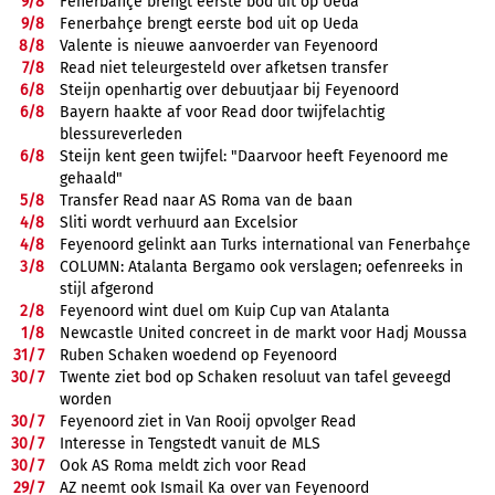
9/
8
Fenerbahçe brengt eerste bod uit op Ueda
9/
8
Fenerbahçe brengt eerste bod uit op Ueda
8/
8
Valente is nieuwe aanvoerder van Feyenoord
7/
8
Read niet teleurgesteld over afketsen transfer
6/
8
Steijn openhartig over debuutjaar bij Feyenoord
6/
8
Bayern haakte af voor Read door twijfelachtig
blessureverleden
6/
8
Steijn kent geen twijfel: "Daarvoor heeft Feyenoord me
gehaald"
5/
8
Transfer Read naar AS Roma van de baan
4/
8
Sliti wordt verhuurd aan Excelsior
4/
8
Feyenoord gelinkt aan Turks international van Fenerbahçe
3/
8
COLUMN: Atalanta Bergamo ook verslagen; oefenreeks in
stijl afgerond
2/
8
Feyenoord wint duel om Kuip Cup van Atalanta
1/
8
Newcastle United concreet in de markt voor Hadj Moussa
31/
7
Ruben Schaken woedend op Feyenoord
30/
7
Twente ziet bod op Schaken resoluut van tafel geveegd
worden
30/
7
Feyenoord ziet in Van Rooij opvolger Read
30/
7
Interesse in Tengstedt vanuit de MLS
30/
7
Ook AS Roma meldt zich voor Read
29/
7
AZ neemt ook Ismail Ka over van Feyenoord