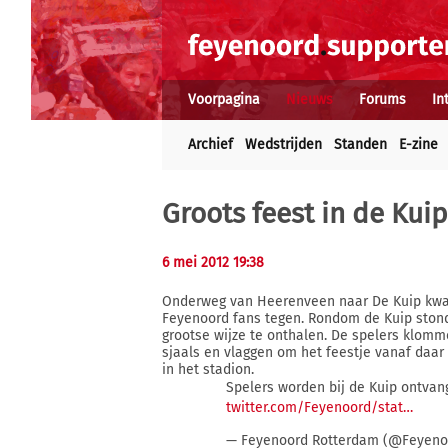
Voorpagina
Nieuws
Forums
In
Archief
Wedstrijden
Standen
E-zine
Groots feest in de Kuip
6 mei 2012 19:38
Onderweg van Heerenveen naar De Kuip kwam
Feyenoord fans tegen. Rondom de Kuip ston
grootse wijze te onthalen. De spelers klom
sjaals en vlaggen om het feestje vanaf daar 
in het stadion.
Spelers worden bij de Kuip ontvan
twitter.com/Feyenoord/stat…
— Feyenoord Rotterdam (@Feyen