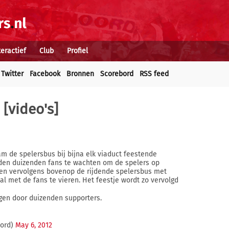
teractief
Club
Profiel
Twitter
Facebook
Bronnen
Scorebord
RSS feed
 [video's]
 de spelersbus bij bijna elk viaduct feestende
den duizenden fans te wachten om de spelers op
men vervolgens bovenop de rijdende spelersbus met
al met de fans te vieren. Het feestje wordt zo vervolgd
gen door duizenden supporters.
oord)
May 6, 2012