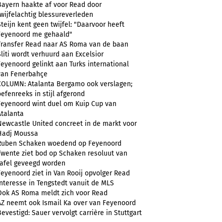
Bayern haakte af voor Read door
twijfelachtig blessureverleden
Steijn kent geen twijfel: "Daarvoor heeft
Feyenoord me gehaald"
Transfer Read naar AS Roma van de baan
Sliti wordt verhuurd aan Excelsior
Feyenoord gelinkt aan Turks international
van Fenerbahçe
COLUMN: Atalanta Bergamo ook verslagen;
oefenreeks in stijl afgerond
Feyenoord wint duel om Kuip Cup van
Atalanta
Newcastle United concreet in de markt voor
Hadj Moussa
Ruben Schaken woedend op Feyenoord
Twente ziet bod op Schaken resoluut van
tafel geveegd worden
Feyenoord ziet in Van Rooij opvolger Read
Interesse in Tengstedt vanuit de MLS
Ook AS Roma meldt zich voor Read
AZ neemt ook Ismail Ka over van Feyenoord
Bevestigd: Sauer vervolgt carrière in Stuttgart