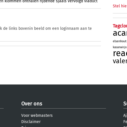
en
klommen
onthalen
rijdende
sjaals
vervolgd
viaduct
Stel hie
Tagclo
ik de links bovenin beeld om een loginnaam aan te
aca
elsenhout
kasanwirjo
rea
vale
Over ons
S
Voor webmasters
Aj
Disclaimer
F