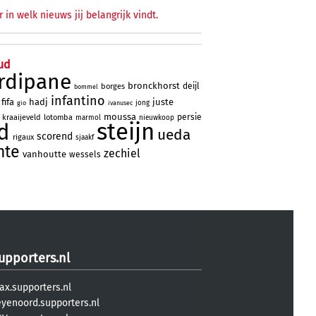
r in welk nieuws jij belangrijk vindt.
ud
rdipane
bronckhorst
deijl
borges
bommel
infantino
fifa
hadj
juste
jong
gio
ivanusec
moussa
persie
kraaijeveld
lotomba
marmol
nieuwkoop
steijn
d
ueda
scorend
rigaux
sjaakf
nte
zechiel
vanhoutte
wessels
upporters.nl
ax.supporters.nl
eyenoord.supporters.nl