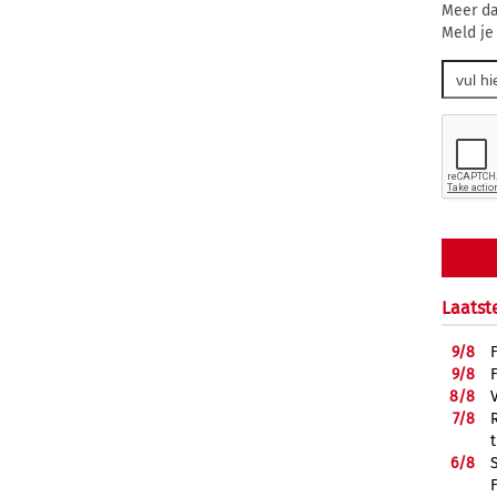
Meer da
Meld je
Laatst
9/
8
9/
8
8/
8
7/
8
6/
8