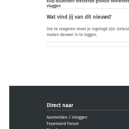
kuip
duizenden
feestende
grootse
heerenve
vlaggen
Wat vind jij van dit nieuws?
Om te reageren moet je ingelogd zijn. Gebru
maken danwel in te loggen.
Direct naar
Aanmelden
/
inloggen
Feyenoord Forum