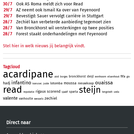
30/
7
Ook AS Roma meldt zich voor Read
29/
7
AZ neemt ook Ismail Ka over van Feyenoord
29/
7
Bevestigd: Sauer vervolgt carrière in Stuttgart
28/
7
Zechiël kan verbeterde aanbieding tegemoet zien
28/
7
Van Bronckhorst wil versterkingen op twee posities
28/
7
Forest staakt onderhandelingen met Feyenoord
Stel hier in welk nieuws jij belangrijk vindt.
Tagcloud
acardipane
deijl
fifa
bronckhorst
eenhoorn
elsenhout
aivd
borges
gio
ouaissa
infantino
hadj
moussa
lotomba
nieuwkoop
juste
ivanusec
read
steijn
rigaux
scorend
sparta
reputatie
sjaakf
tengstedt
ueda
valente
zechiel
vanhoutte
wessels
Direct naar