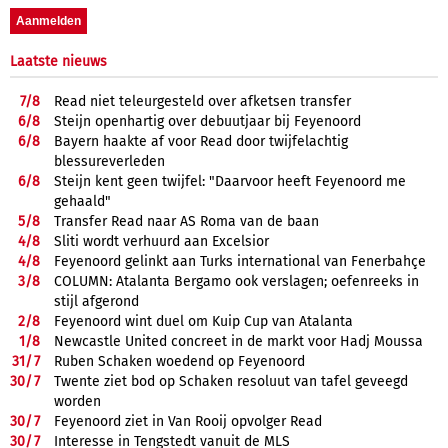
Laatste nieuws
7/
8
Read niet teleurgesteld over afketsen transfer
6/
8
Steijn openhartig over debuutjaar bij Feyenoord
6/
8
Bayern haakte af voor Read door twijfelachtig
blessureverleden
6/
8
Steijn kent geen twijfel: "Daarvoor heeft Feyenoord me
gehaald"
5/
8
Transfer Read naar AS Roma van de baan
4/
8
Sliti wordt verhuurd aan Excelsior
4/
8
Feyenoord gelinkt aan Turks international van Fenerbahçe
3/
8
COLUMN: Atalanta Bergamo ook verslagen; oefenreeks in
stijl afgerond
2/
8
Feyenoord wint duel om Kuip Cup van Atalanta
1/
8
Newcastle United concreet in de markt voor Hadj Moussa
31/
7
Ruben Schaken woedend op Feyenoord
30/
7
Twente ziet bod op Schaken resoluut van tafel geveegd
worden
30/
7
Feyenoord ziet in Van Rooij opvolger Read
30/
7
Interesse in Tengstedt vanuit de MLS