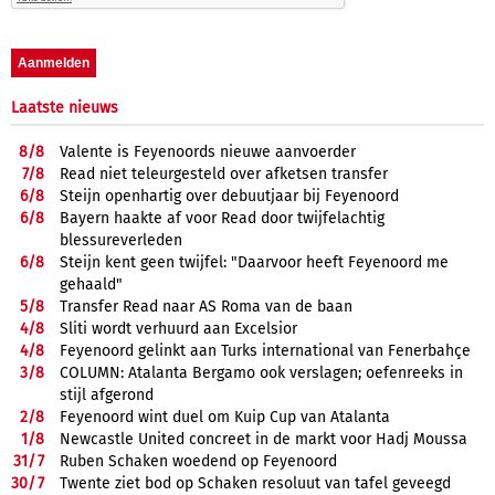
Laatste nieuws
8/
8
Valente is Feyenoords nieuwe aanvoerder
7/
8
Read niet teleurgesteld over afketsen transfer
6/
8
Steijn openhartig over debuutjaar bij Feyenoord
6/
8
Bayern haakte af voor Read door twijfelachtig
blessureverleden
6/
8
Steijn kent geen twijfel: "Daarvoor heeft Feyenoord me
gehaald"
5/
8
Transfer Read naar AS Roma van de baan
4/
8
Sliti wordt verhuurd aan Excelsior
4/
8
Feyenoord gelinkt aan Turks international van Fenerbahçe
3/
8
COLUMN: Atalanta Bergamo ook verslagen; oefenreeks in
stijl afgerond
2/
8
Feyenoord wint duel om Kuip Cup van Atalanta
1/
8
Newcastle United concreet in de markt voor Hadj Moussa
31/
7
Ruben Schaken woedend op Feyenoord
30/
7
Twente ziet bod op Schaken resoluut van tafel geveegd