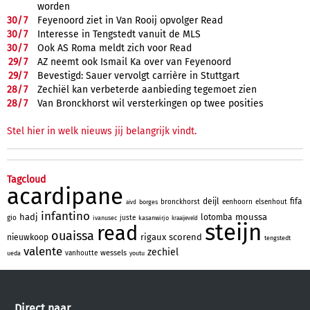
worden
30/
7
Feyenoord ziet in Van Rooij opvolger Read
30/
7
Interesse in Tengstedt vanuit de MLS
30/
7
Ook AS Roma meldt zich voor Read
29/
7
AZ neemt ook Ismail Ka over van Feyenoord
29/
7
Bevestigd: Sauer vervolgt carrière in Stuttgart
28/
7
Zechiël kan verbeterde aanbieding tegemoet zien
28/
7
Van Bronckhorst wil versterkingen op twee posities
Stel hier in welk nieuws jij belangrijk vindt.
Tagcloud
acardipane
deijl
fifa
bronckhorst
eenhoorn
elsenhout
borges
aivd
infantino
hadj
moussa
lotomba
gio
juste
ivanusec
kasanwirjo
kraaijeveld
steijn
read
ouaissa
rigaux
scorend
nieuwkoop
tengstedt
valente
zechiel
wessels
vanhoutte
ueda
youtu
Direct naar