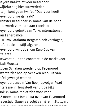
Bayern haakte af voor Read door
twijfelachtig blessureverleden
Steijn kent geen twijfel: "Daarvoor heeft
Feyenoord me gehaald"
Transfer Read naar AS Roma van de baan
Sliti wordt verhuurd aan Excelsior
Feyenoord gelinkt aan Turks international
van Fenerbahçe
COLUMN: Atalanta Bergamo ook verslagen;
oefenreeks in stijl afgerond
Feyenoord wint duel om Kuip Cup van
Atalanta
Newcastle United concreet in de markt voor
Hadj Moussa
Ruben Schaken woedend op Feyenoord
Twente ziet bod op Schaken resoluut van
tafel geveegd worden
Feyenoord ziet in Van Rooij opvolger Read
Interesse in Tengstedt vanuit de MLS
Ook AS Roma meldt zich voor Read
AZ neemt ook Ismail Ka over van Feyenoord
Bevestigd: Sauer vervolgt carrière in Stuttgart