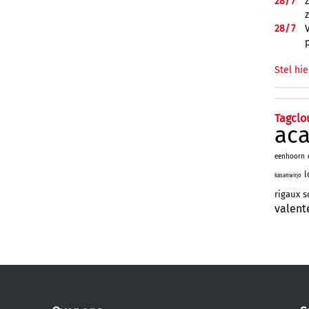
28/
7
28/
7
Stel hie
Tagclo
ac
eenhoorn
l
kasanwirjo
rigaux
s
valent