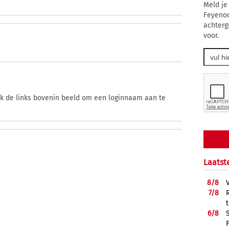
Meld je
Feyenoo
achterg
voor.
ik de links bovenin beeld om een loginnaam aan te
Laatst
8/
8
7/
8
6/
8