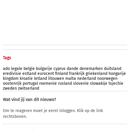
Tags
ado
legale
belgie
bulgarije
cyprus
dande
denemarken
duitsland
eredivisie
estland
eurocent
finland
frankrijk
griekenland
hongarije
kingdom
kroatie
letland
litouwen
malta
nederland
noorwegen
oostenrijk
portugal
roemenie
rusland
slovenie
slowakije
tsjechie
zweden
zwitserland
Wat vind jij van dit nieuws?
Om te reageren moet je eerst inloggen. Klik op de link
rechtsboven.