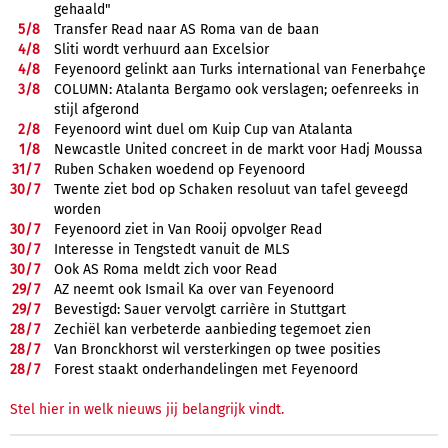
gehaald"
5/
8
Transfer Read naar AS Roma van de baan
4/
8
Sliti wordt verhuurd aan Excelsior
4/
8
Feyenoord gelinkt aan Turks international van Fenerbahçe
3/
8
COLUMN: Atalanta Bergamo ook verslagen; oefenreeks in
stijl afgerond
2/
8
Feyenoord wint duel om Kuip Cup van Atalanta
1/
8
Newcastle United concreet in de markt voor Hadj Moussa
31/
7
Ruben Schaken woedend op Feyenoord
30/
7
Twente ziet bod op Schaken resoluut van tafel geveegd
worden
30/
7
Feyenoord ziet in Van Rooij opvolger Read
30/
7
Interesse in Tengstedt vanuit de MLS
30/
7
Ook AS Roma meldt zich voor Read
29/
7
AZ neemt ook Ismail Ka over van Feyenoord
29/
7
Bevestigd: Sauer vervolgt carrière in Stuttgart
28/
7
Zechiël kan verbeterde aanbieding tegemoet zien
28/
7
Van Bronckhorst wil versterkingen op twee posities
28/
7
Forest staakt onderhandelingen met Feyenoord
Stel hier in welk nieuws jij belangrijk vindt.