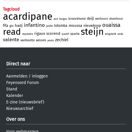
Tagcloud
acardipane
deijl
bronckhorst
eenhoorn
elsenhout
borges
aivd
ouaissa
infantino
hadj
moussa
fifa
lotomba
nieuwkoop
gio
juste
steijn
read
rigaux
scorend
sparta
reputatie
sjaakf
tengstedt
ueda
valente
zechiel
vanhoutte
wessels
youtu
Direct naar
Aanmelden
/
inloggen
Feyenoord Forum
Stand
Kalender
E-zine (nieuwsbrief)
Nieuwsarchief
Over ons
Voor webmasters