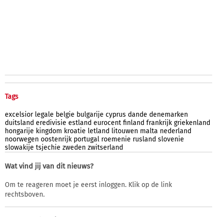
Tags
excelsior
legale
belgie
bulgarije
cyprus
dande
denemarken
duitsland
eredivisie
estland
eurocent
finland
frankrijk
griekenland
hongarije
kingdom
kroatie
letland
litouwen
malta
nederland
noorwegen
oostenrijk
portugal
roemenie
rusland
slovenie
slowakije
tsjechie
zweden
zwitserland
Wat vind jij van dit nieuws?
Om te reageren moet je eerst inloggen. Klik op de link
rechtsboven.