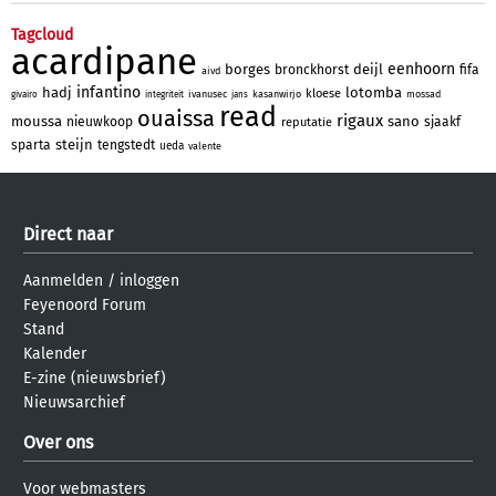
Tagcloud
acardipane
eenhoorn
borges
deijl
bronckhorst
fifa
aivd
infantino
hadj
lotomba
kloese
ivanusec
kasanwirjo
mossad
givairo
integriteit
jans
read
ouaissa
rigaux
moussa
sano
nieuwkoop
sjaakf
reputatie
steijn
sparta
tengstedt
ueda
valente
Direct naar
Aanmelden
/
inloggen
Feyenoord Forum
Stand
Kalender
E-zine (nieuwsbrief)
Nieuwsarchief
Over ons
Voor webmasters