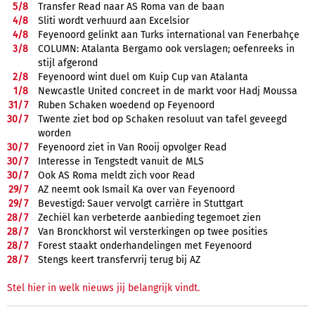
5/
8
Transfer Read naar AS Roma van de baan
4/
8
Sliti wordt verhuurd aan Excelsior
4/
8
Feyenoord gelinkt aan Turks international van Fenerbahçe
3/
8
COLUMN: Atalanta Bergamo ook verslagen; oefenreeks in
stijl afgerond
2/
8
Feyenoord wint duel om Kuip Cup van Atalanta
1/
8
Newcastle United concreet in de markt voor Hadj Moussa
31/
7
Ruben Schaken woedend op Feyenoord
30/
7
Twente ziet bod op Schaken resoluut van tafel geveegd
worden
30/
7
Feyenoord ziet in Van Rooij opvolger Read
30/
7
Interesse in Tengstedt vanuit de MLS
30/
7
Ook AS Roma meldt zich voor Read
29/
7
AZ neemt ook Ismail Ka over van Feyenoord
29/
7
Bevestigd: Sauer vervolgt carrière in Stuttgart
28/
7
Zechiël kan verbeterde aanbieding tegemoet zien
28/
7
Van Bronckhorst wil versterkingen op twee posities
28/
7
Forest staakt onderhandelingen met Feyenoord
28/
7
Stengs keert transfervrij terug bij AZ
Stel hier in welk nieuws jij belangrijk vindt.