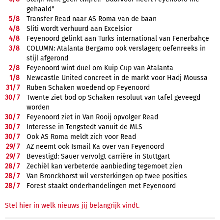
gehaald"
5/
8
Transfer Read naar AS Roma van de baan
4/
8
Sliti wordt verhuurd aan Excelsior
4/
8
Feyenoord gelinkt aan Turks international van Fenerbahçe
3/
8
COLUMN: Atalanta Bergamo ook verslagen; oefenreeks in
stijl afgerond
2/
8
Feyenoord wint duel om Kuip Cup van Atalanta
1/
8
Newcastle United concreet in de markt voor Hadj Moussa
31/
7
Ruben Schaken woedend op Feyenoord
30/
7
Twente ziet bod op Schaken resoluut van tafel geveegd
worden
30/
7
Feyenoord ziet in Van Rooij opvolger Read
30/
7
Interesse in Tengstedt vanuit de MLS
30/
7
Ook AS Roma meldt zich voor Read
29/
7
AZ neemt ook Ismail Ka over van Feyenoord
29/
7
Bevestigd: Sauer vervolgt carrière in Stuttgart
28/
7
Zechiël kan verbeterde aanbieding tegemoet zien
28/
7
Van Bronckhorst wil versterkingen op twee posities
28/
7
Forest staakt onderhandelingen met Feyenoord
Stel hier in welk nieuws jij belangrijk vindt.