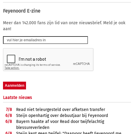
Feyenoord E-zine
Meer dan 142.000 fans zijn lid van onze nieuwsbrief. Meld je ook
aan!
Laatste nieuws
7/
8
Read niet teleurgesteld over afketsen transfer
6/
8
Steijn openhartig over debuutjaar bij Feyenoord
6/
8
Bayern haakte af voor Read door twijfelachtig
blessureverleden
6/
8
Steijn kent geen twijfel: "Daarvoor heeft Feyenoord me