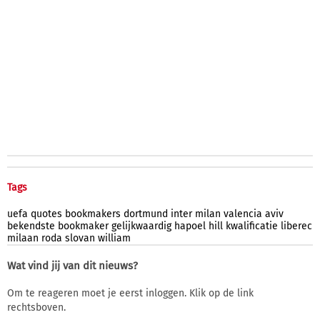
Tags
uefa
quotes
bookmakers
dortmund
inter
milan
valencia
aviv
bekendste
bookmaker
gelijkwaardig
hapoel
hill
kwalificatie
liberec
milaan
roda
slovan
william
Wat vind jij van dit nieuws?
Om te reageren moet je eerst inloggen. Klik op de link
rechtsboven.